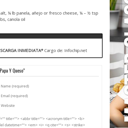
salt, ¼ lb panela, añejo or fresco cheese, ¼ – ½ tsp
bs, canola oil
SCARGA INMEDIATA*
Cargo de: Infochip.net
 Papa Y Queso”
Name (required)
Email (required)
Website
"" title=""> <abbr title=""> <acronym title=""> <b>
el datetime=""> <em> <i> <q cite=""> <s> <strike>