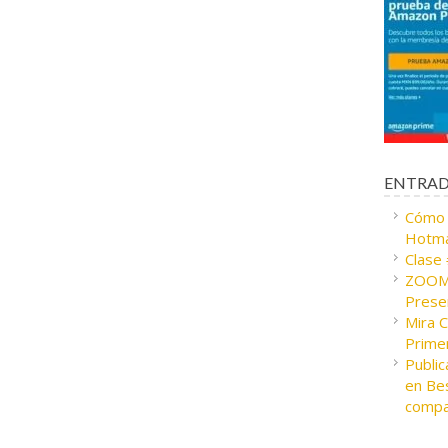
ENTRAD
Cómo c
Hotma
Clase
ZOOM 
Presen
Mira 
Prime
Public
en Bes
compa