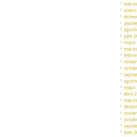
marzo
enero
dicie
septi
agost
julio 
mayo
marzo
febre
novie
octub
septi
agost
mayo
abril 
marzo
dicie
novie
octub
septi
julio 