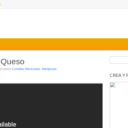
o
Y Queso
led under
Comidas Mexicanas
,
Mariposas
.
CREA Y 