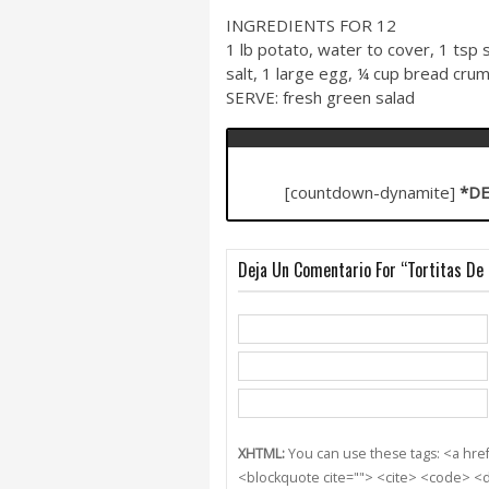
INGREDIENTS FOR 12
1 lb potato, water to cover, 1 tsp 
salt, 1 large egg, ¼ cup bread crum
SERVE: fresh green salad
[countdown-dynamite]
*DE
Deja Un Comentario For “Tortitas De
XHTML:
You can use these tags: <a href=
<blockquote cite=""> <cite> <code> <d