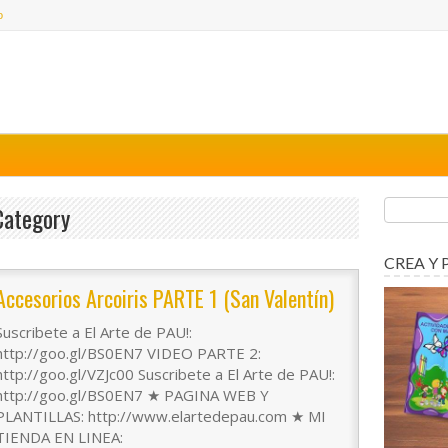
o
Category
CREA Y 
Accesorios Arcoiris PARTE 1 (San Valentín)
Suscribete a El Arte de PAU!:
http://goo.gl/BS0EN7 VIDEO PARTE 2:
http://goo.gl/VZJc00 Suscribete a El Arte de PAU!:
http://goo.gl/BS0EN7 ★ PAGINA WEB Y
PLANTILLAS: http://www.elartedepau.com ★ MI
TIENDA EN LINEA: