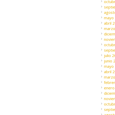
octub
septi
agost
mayo
abril 
marzo
dicie
novie
octub
septi
julio 
junio
mayo
abril 
marzo
febre
enero
dicie
novie
octub
septi
agost