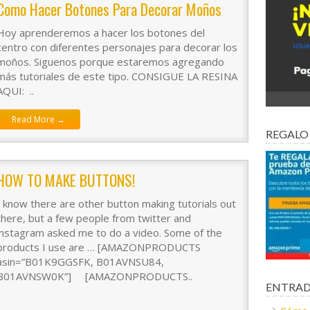
Como Hacer Botones Para Decorar Moños
Hoy aprenderemos a hacer los botones del
centro con diferentes personajes para decorar los
moños. Siguenos porque estaremos agregando
más tutoriales de este tipo. CONSIGUE LA RESINA
AQUI: ..
Read More →
REGALO
HOW TO MAKE BUTTONS!
I know there are other button making tutorials out
there, but a few people from twitter and
instagram asked me to do a video. Some of the
products I use are … [AMAZONPRODUCTS
asin=”B01K9GGSFK, B01AVNSU84,
B01AVNSW0K”] [AMAZONPRODUCTS..
ENTRAD