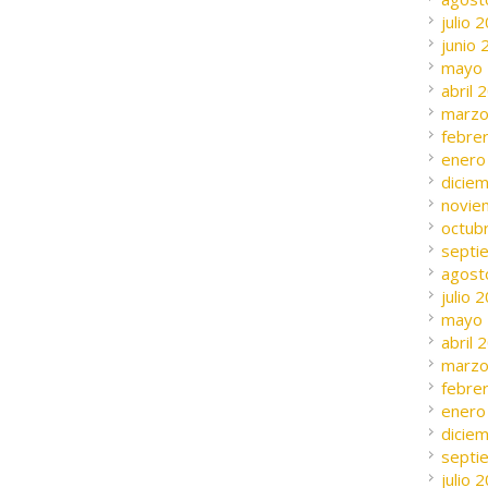
julio 
junio
mayo
abril 
marzo
febre
enero
dicie
novie
octub
septi
agost
julio 
mayo
abril 
marzo
febre
enero
dicie
septi
julio 