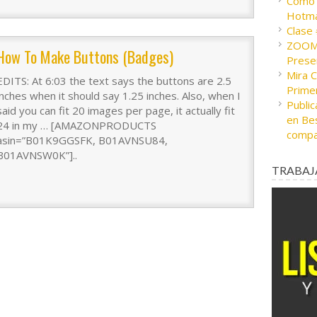
Cómo c
Hotma
Clase
ZOOM 
How To Make Buttons (Badges)
Presen
Mira 
EDITS: At 6:03 the text says the buttons are 2.5
Prime
inches when it should say 1.25 inches. Also, when I
Public
said you can fit 20 images per page, it actually fit
en Bes
24 in my … [AMAZONPRODUCTS
compa
asin=”B01K9GGSFK, B01AVNSU84,
B01AVNSW0K”]..
TRABAJ