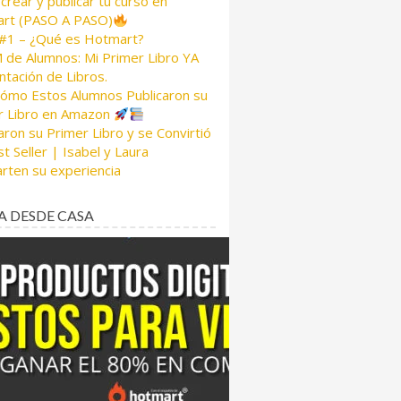
rear y publicar tu curso en
rt (PASO A PASO)
 #1 – ¿Qué es Hotmart?
de Alumnos: Mi Primer Libro YA
tación de Libros.
Cómo Estos Alumnos Publicaron su
r Libro en Amazon
aron su Primer Libro y se Convirtió
t Seller | Isabel y Laura
rten su experiencia
A DESDE CASA