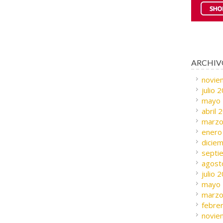
ARCHIV
novie
julio 
mayo
abril 
marzo
enero
dicie
septi
agost
julio 
mayo
marzo
febre
novie