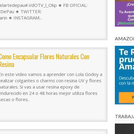
/elartedepau#.VdOTV_l_Okp ★ FB OFICIAL:
teDePau ★ TWITTER:
arin ★ INSTAGRAM:..
AMAZON
Como Encapsular Flores Naturales Con
Resina
En este video vamos a aprender con Lola Godoy a
realizar colgantes o charms con resina UV y flores
naturales. Si vas a usar resina epoxy de
endurecido en 24 o 48 horas mejor utiliza flores
secas o flores..
TRABAJ