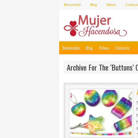
Bienvenida!
Blog
Videos
Contact
Bienvenida!
Blog
Videos
Contacto
Archive For The ‘Buttons’ 