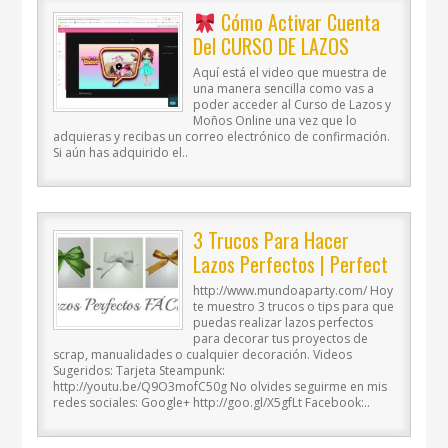
Cómo Activar Cuenta
Del CURSO DE LAZOS
ONLINE
Aquí está el video que muestra de
una manera sencilla como vas a
poder acceder al Curso de Lazos y
Moños Online una vez que lo
adquieras y recibas un correo electrónico de confirmación.
Si aún has adquirido el..
3 Trucos Para Hacer
Lazos Perfectos | Perfect
Bows | Mundo@Party
http://www.mundoaparty.com/ Hoy
te muestro 3 trucos o tips para que
puedas realizar lazos perfectos
para decorar tus proyectos de
scrap, manualidades o cualquier decoración. Videos
Sugeridos: Tarjeta Steampunk:
http://youtu.be/Q9O3mofC50g No olvides seguirme en mis
redes sociales: Google+ http://goo.gl/X5gfLt Facebook:..