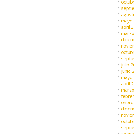
octub
septi
agost
mayo
abril 
marzo
dicie
novie
octub
septi
julio 
junio
mayo
abril 
marzo
febre
enero
dicie
novie
octub
septi
agost