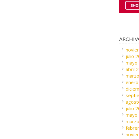
ARCHIV
novie
julio 
mayo
abril 
marzo
enero
dicie
septi
agost
julio 
mayo
marzo
febre
novie