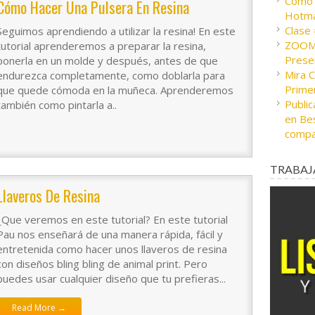
Cómo c
Cómo Hacer Una Pulsera En Resina
Hotma
Clase
Seguimos aprendiendo a utilizar la resina! En este
ZOOM 
tutorial aprenderemos a preparar la resina,
Presen
ponerla en un molde y después, antes de que
Mira 
endurezca completamente, como doblarla para
Prime
que quede cómoda en la muñeca. Aprenderemos
Public
también como pintarla a..
en Bes
compa
TRABAJ
Llaveros De Resina
¿Que veremos en este tutorial? En este tutorial
Pau nos enseñará de una manera rápida, fácil y
entretenida como hacer unos llaveros de resina
con diseños bling bling de animal print. Pero
puedes usar cualquier diseño que tu prefieras...
Read More →