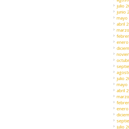
julio 
junio
mayo
abril 
marzo
febre
enero
dicie
novie
octub
septi
agost
julio 
mayo
abril 
marzo
febre
enero
dicie
septi
julio 