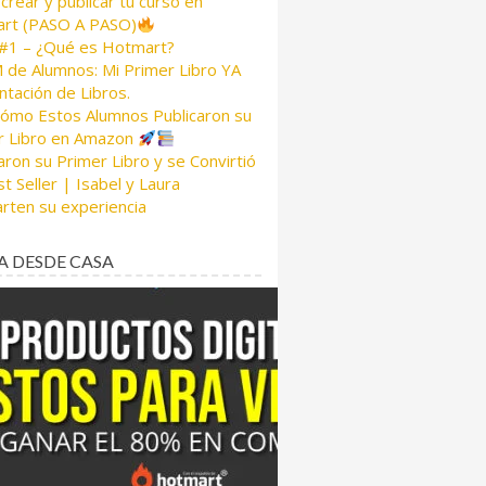
rear y publicar tu curso en
rt (PASO A PASO)
 #1 – ¿Qué es Hotmart?
de Alumnos: Mi Primer Libro YA
tación de Libros.
Cómo Estos Alumnos Publicaron su
r Libro en Amazon
aron su Primer Libro y se Convirtió
t Seller | Isabel y Laura
rten su experiencia
A DESDE CASA