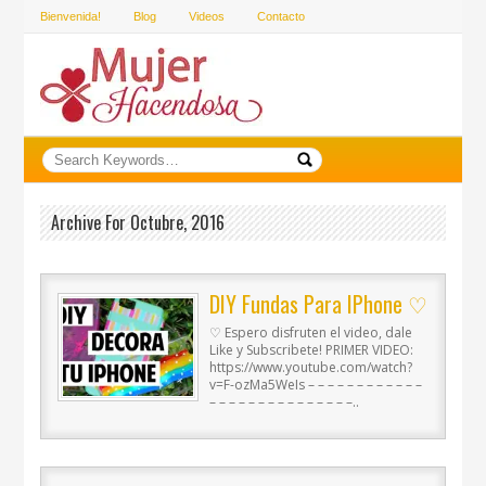
Bienvenida!
Blog
Videos
Contacto
Archive For Octubre, 2016
DIY Fundas Para IPhone ♡
♡ Espero disfruten el video, dale
Like y Subscribete! PRIMER VIDEO:
https://www.youtube.com/watch?
v=F-ozMa5WeIs – – – – – – – – – – – –
– – – – – – – – – – – – – – –..