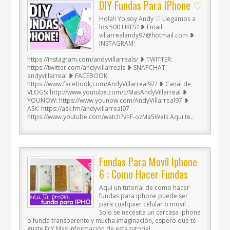
DIY Fundas Para IPhone ♡
Hola!! Yo soy Andy ♡ Llegamos a
los 500 LIKES? ❥ Email:
villarrealandy97@hotmail.com ❥
INSTAGRAM:
https://instagram.com/andyvillarreals/ ❥ TWITTER:
https://twitter.com/andyvillarreals ❥ SNAPCHAT:
andyvillarreal ❥ FACEBOOK:
https://www.facebook.com/AndyVillarreal97/ ❥ Canal de
VLOGS: http://www.youtube.com/c/MasAndyVillarreal ❥
YOUNOW: https://www.younow.com/AndyVillarreal97 ❥
ASK: https://ask.fm/andyvillarreal97
https://www.youtube.com/watch?v=F-ozMa5WeIs Aqui te..
Fundas Para Movil Iphone
6 : Como Hacer Fundas
Para Celular DIY –
Aqui un tutorial de como hacer
DecoAndCrafts
fundas para iphone puede ser
para cualquier celular o movil .
Solo se necesita un carcasa iphone
o funda transparente y mucha imaginación, espero que te
guste DIY Mas información de este tutorial..