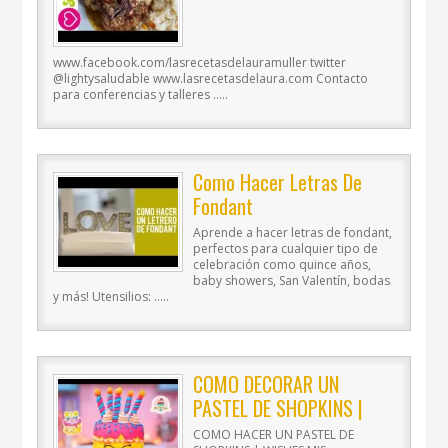
Saludable
www.facebook.com/lasrecetasdelauramuller twitter
@lightysaludable www.lasrecetasdelaura.com Contacto
para conferencias y talleres …..
Como Hacer Letras De
Fondant
Aprende a hacer letras de fondant,
perfectos para cualquier tipo de
celebración como quince años,
baby showers, San Valentín, bodas
y más! Utensilios: …..
COMO DECORAR UN
PASTEL DE SHOPKINS |
WISHES | MIS PASTELITOS
COMO HACER UN PASTEL DE