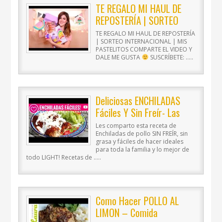
TE REGALO MI HAUL DE
REPOSTERÍA | SORTEO
INTERNACIONAL | MIS
TE REGALO MI HAUL DE REPOSTERÍA
PASTELITOS
| SORTEO INTERNACIONAL | MIS
PASTELITOS COMPARTE EL VIDEO Y
DALE ME GUSTA
SUSCRÍBETE: …..
Deliciosas ENCHILADAS
Fáciles Y Sin Freír- Las
Recetas De Laura
Les comparto esta receta de
Recetas De Comida
Enchiladas de pollo SIN FREÍR, sin
grasa y fáciles de hacer ideales
Saludable
para toda la familia y lo mejor de
todo LIGHT! Recetas de …..
Como Hacer POLLO AL
LIMON – Comida