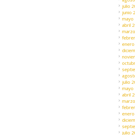
julio 
junio
mayo
abril 
marzo
febre
enero
dicie
novie
octub
septi
agost
julio 
mayo
abril 
marzo
febre
enero
dicie
septi
julio 