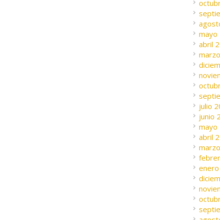
octub
septi
agost
mayo
abril 
marzo
dicie
novie
octub
septi
julio 
junio
mayo
abril 
marzo
febre
enero
dicie
novie
octub
septi
agost