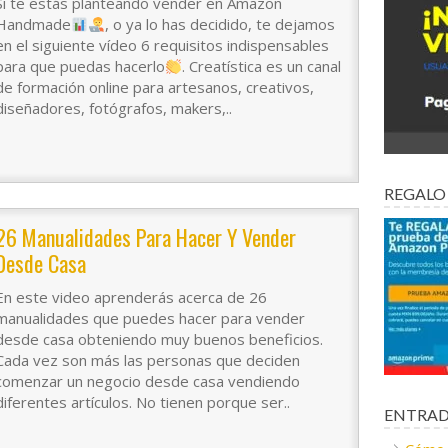
Si te estás planteando vender en Amazon
Handmade
, o ya lo has decidido, te dejamos
en el siguiente vídeo 6 requisitos indispensables
para que puedas hacerlo
. Creatística es un canal
de formación online para artesanos, creativos,
diseñadores, fotógrafos, makers,..
REGALO
26 Manualidades Para Hacer Y Vender
Desde Casa
En este video aprenderás acerca de 26
manualidades que puedes hacer para vender
desde casa obteniendo muy buenos beneficios.
Cada vez son más las personas que deciden
comenzar un negocio desde casa vendiendo
diferentes artículos. No tienen porque ser..
ENTRAD