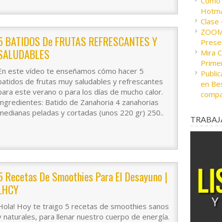
Cómo c
Hotma
Clase
ZOOM 
5 BATIDOS De FRUTAS REFRESCANTES Y
Presen
SALUDABLES
Mira 
Prime
En este vídeo te enseñamos cómo hacer 5
Public
batidos de frutas muy saludables y refrescantes
en Bes
para este verano o para los días de mucho calor.
compa
Ingredientes: Batido de Zanahoria 4 zanahorias
medianas peladas y cortadas (unos 220 gr) 250..
TRABAJ
5 Recetas De Smoothies Para El Desayuno |
LHCY
Hola! Hoy te traigo 5 recetas de smoothies sanos
y naturales, para llenar nuestro cuerpo de energía.