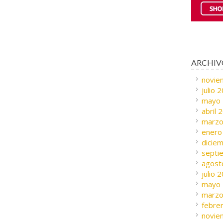
ARCHIV
novie
julio 
mayo
abril 
marzo
enero
dicie
septi
agost
julio 
mayo
marzo
febre
novie