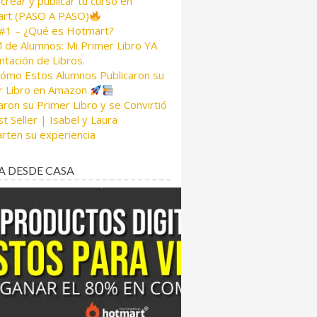
rear y publicar tu curso en
rt (PASO A PASO)
 #1 – ¿Qué es Hotmart?
de Alumnos: Mi Primer Libro YA
tación de Libros.
Cómo Estos Alumnos Publicaron su
r Libro en Amazon
aron su Primer Libro y se Convirtió
t Seller | Isabel y Laura
rten su experiencia
A DESDE CASA