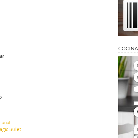
COCINA
ar
o
ional
gic Bullet