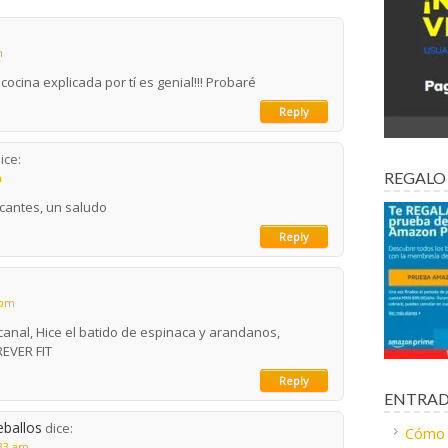
m
cocina explicada por tí es genial!!! Probaré
Reply
ice:
REGALO
m
scantes, un saludo
Reply
 pm
canal, Hice el batido de espinaca y arandanos,
REVER FIT
Reply
ENTRAD
eballos
dice:
Cómo c
:33 am