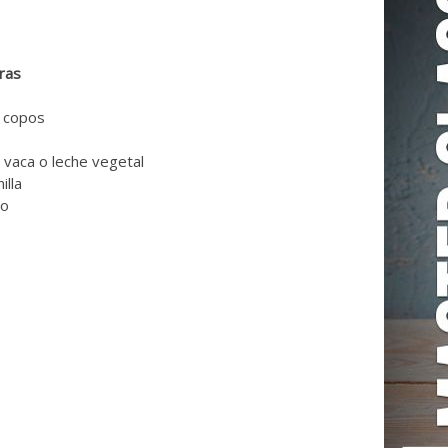
ras
n copos
vaca o leche vegetal
illa
do