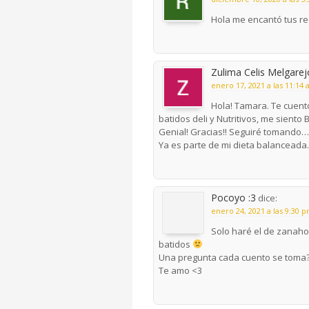
Hola me encantó tus re
Zulima Celis Melgarej
enero 17, 2021 a las 11:14
Hola! Tamara. Te cuent
batidos deli y Nutritivos, me sient
Genial! Gracias!! Seguiré tomando…
Ya es parte de mi dieta balanceada.
Pocoyo :3
dice:
enero 24, 2021 a las 9:30 
Solo haré el de zanaho
batidos
Una pregunta cada cuento se toma
Te amo <3