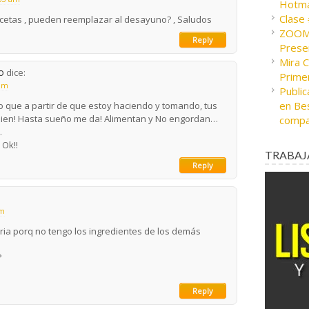
Hotma
Clase
cetas , pueden reemplazar al desayuno? , Saludos
ZOOM 
Reply
Presen
Mira 
o
dice:
Prime
 am
Public
en Bes
o que a partir de que estoy haciendo y tomando, tus
o Bien! Hasta sueño me da! Alimentan y No engordan…
compa
.
 Ok!!
TRABAJ
Reply
pm
ria porq no tengo los ingredientes de los demás
?
Reply