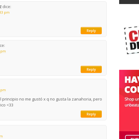
z
dice:
:33 pm
Reply
ce:
2 pm
Reply
5 pm
principio no me gustó x q no gusta la zanahoria, pero
rico <33
Reply
am