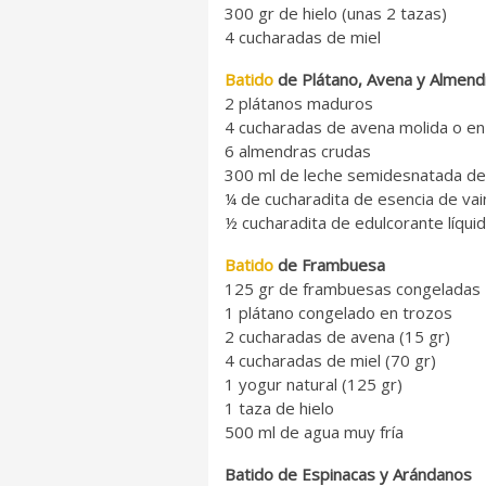
300 gr de hielo (unas 2 tazas)
4 cucharadas de miel
Batido
de Plátano, Avena y Almend
2 plátanos maduros
4 cucharadas de avena molida o e
6 almendras crudas
300 ml de leche semidesnatada de 
¼ de cucharadita de esencia de vain
½ cucharadita de edulcorante líqui
Batido
de Frambuesa
125 gr de frambuesas congeladas
1 plátano congelado en trozos
2 cucharadas de avena (15 gr)
4 cucharadas de miel (70 gr)
1 yogur natural (125 gr)
1 taza de hielo
500 ml de agua muy fría
Batido de Espinacas y Arándanos