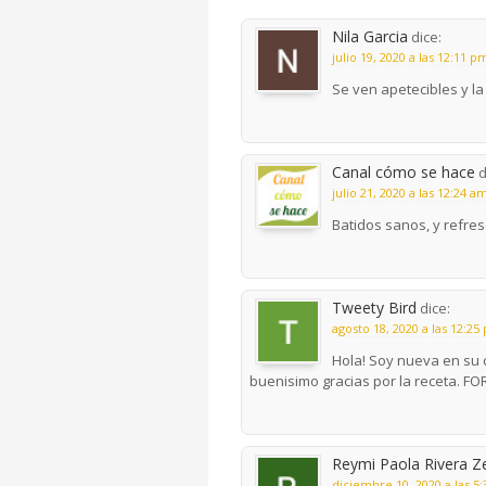
Nila Garcia
dice:
julio 19, 2020 a las 12:11 p
Se ven apetecibles y la 
Canal cómo se hace
d
julio 21, 2020 a las 12:24 a
Batidos sanos, y refre
Tweety Bird
dice:
agosto 18, 2020 a las 12:25
Hola! Soy nueva en su 
buenisimo gracias por la receta. FO
Reymi Paola Rivera Z
diciembre 10, 2020 a las 5