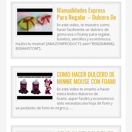
Manualidades Express
Para Regalar – Dulcero De
Goma Eva – Manualidades
En este video, te muestro como
Para Todos
hacer facilmente un dulcero de
goma eva o foamy para regalar,
bonitos, sencillos y económicos.
Hazlos tu misma!! [AMAZONPRODUCTS asin=”B00284NN82,
B00AIH5TOM”]..
COMO HACER DULCERO DE
MINNIE MOUSE CON FOAMI
FACIL
En este video te enseño a hacer
estos lindos dulceros de
foami..super faciles y economicos
solo necesitas una hoja de fomi y
un pedacito de fomi en negro y …..