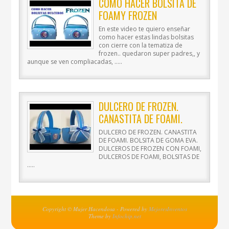
COMO HACER BOLSITA DE
FOAMY FROZEN
En este video te quiero enseñar
como hacer estas lindas bolsitas
con cierre con la tematiza de
frozen.. quedaron super padres,, y
aunque se ven compliacadas, …..
DULCERO DE FROZEN.
CANASTITA DE FOAMI.
BOLSITA DE GOMA EVA.
DULCERO DE FROZEN. CANASTITA
DE FOAMI. BOLSITA DE GOMA EVA.
DULCEROS DE FROZEN CON FOAMI,
DULCEROS DE FOAMI, BOLSITAS DE
…..
Copyright © Mujer Hacendosa - Powered by
MejoresInventos
Theme by
Infochip.net