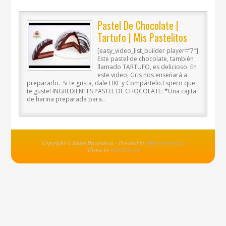
Pastel De Chocolate |
Tartufo | Mis Pastelitos
[easy_video_list_builder player=”7″]
Este pastel de chocolate, también
llamado TARTUFO, es delicioso. En
este video, Gris nos enseñará a
prepararlo. Si te gusta, dale LIKE y Compártelo.Espero que
te guste! INGREDIENTES PASTEL DE CHOCOLATE: *Una cajita
de harina preparada para..
Copyright © Mujer Hacendosa - Powered by
MejoresInventos
Theme by
Infochip.net