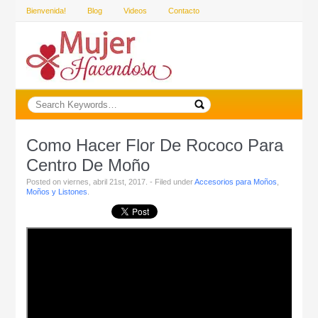
Bienvenida!
Blog
Videos
Contacto
Como Hacer Flor De Rococo Para
Centro De Moño
Posted on viernes, abril 21st, 2017. - Filed under
Accesorios para Moños
,
Moños y Listones
.