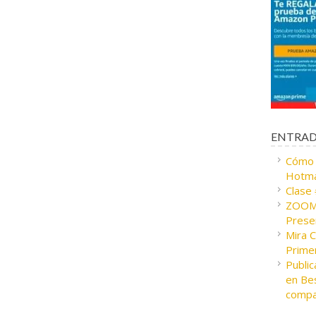
ENTRAD
Cómo c
Hotma
Clase
ZOOM 
Presen
Mira 
Prime
Public
en Bes
compa