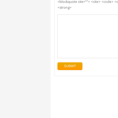
<blockquote cite=""> <cite> <code> <d
<strong>