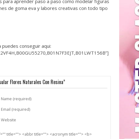
 para aprender paso a paso como modelar figuras
ones de goma eva y labores creativas con todo tipo
a puedes conseguir aqui:
2VF4H,B00GU55270,B01N7F3EJT,B01LWT156B”]
ular Flores Naturales Con Resina”
Name (required)
Email (required)
Website
"" title=""> <abbr title=""> <acronym title=""> <b>