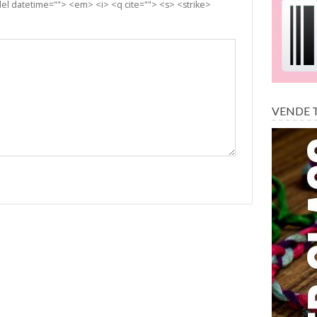
el datetime=""> <em> <i> <q cite=""> <s> <strike>
VENDE 