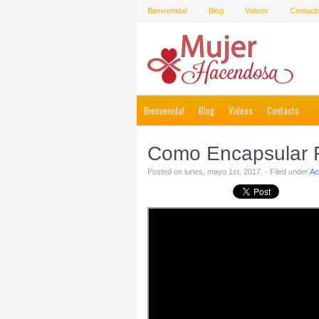
Bienvenida!
Blog
Videos
Contact
Bienvenida!
Blog
Videos
Contacto
Como Encapsular F
Posted on lunes, mayo 1st, 2017. - Filed under
Ac