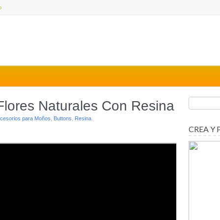
o
lores Naturales Con Resina
cesorios para Moños
,
Buttons
,
Resina
.
CREA Y 