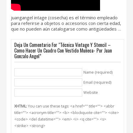
juangangel intage (cosecha) es el término empleado
para referirse a objetos o accesorios con cierta edad,
que no pueden aún catalogarse como antigüedades …
Deja Un Comentario For “Técnica Vintage Y Stencil –
Como Hacer Un Cuadro Con Vestido Muñeca- Por Juan
Gonzalo Angel”
Name (required)
Email (required)
Website
XHTML:
You can use these tags: <a href="" title=""> <abbr
title=""> <acronym title=""> <b> <blockquote cite=""> <cite>
<code> <del datetime=""> <em> <i> <q cite=""> <s>
<strike> <strong>