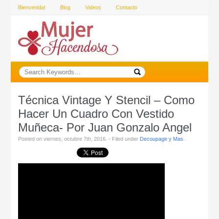
Bienvenida!
Blog
Videos
Contacto
Técnica Vintage Y Stencil – Como
Hacer Un Cuadro Con Vestido
Muñeca- Por Juan Gonzalo Angel
Posted on viernes, octubre 7th, 2016. - Filed under
Decoupage y Mas
.