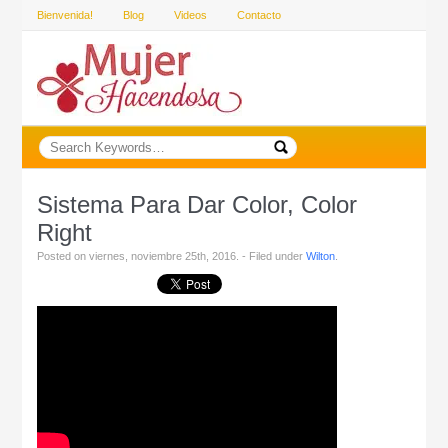
Bienvenida!
Blog
Videos
Contacto
Sistema Para Dar Color, Color
Right
Posted on viernes, noviembre 25th, 2016. - Filed under
Wilton
.