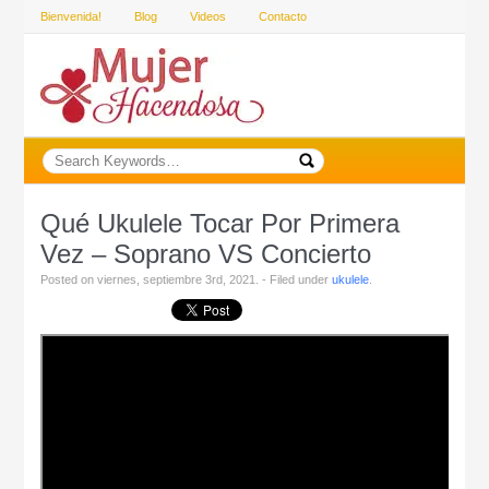
Bienvenida!
Blog
Videos
Contacto
Qué Ukulele Tocar Por Primera
Vez – Soprano VS Concierto
Posted on viernes, septiembre 3rd, 2021. - Filed under
ukulele
.