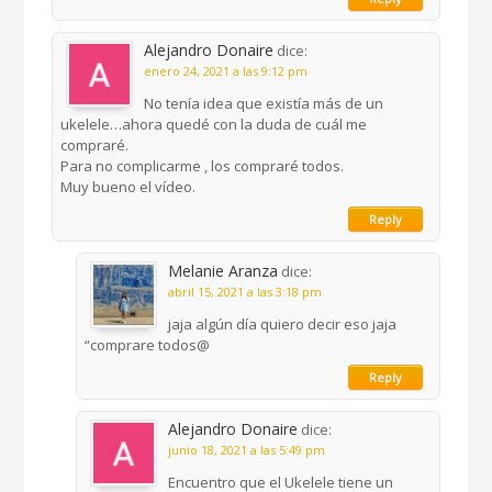
Alejandro Donaire
dice:
enero 24, 2021 a las 9:12 pm
No tenía idea que existía más de un
ukelele…ahora quedé con la duda de cuál me
compraré.
Para no complicarme , los compraré todos.
Muy bueno el vídeo.
Reply
Melanie Aranza
dice:
abril 15, 2021 a las 3:18 pm
jaja algún día quiero decir eso jaja
“comprare todos@
Reply
Alejandro Donaire
dice:
junio 18, 2021 a las 5:49 pm
Encuentro que el Ukelele tiene un