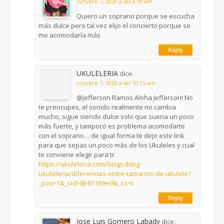
octubre 7, 2020 a las 6:10 am
Quiero un soprano porque se escucha
más dulce pero tal vez elijo el concierto porque se
me acomodaría más
Reply
UKULELERIA
dice:
octubre 7, 2020 a las 10:15 am
@Jefferson Ramos Aloha Jefferson! No
te preocupes, el sonido realmente no cambia
mucho, sigue siendo dulce solo que suena un poco
más fuerte, y tampoco es problema acomodarte
con el soprano… de igual forma te dejo este link
para que sepas un poco más de los Ukuleles y cual
te conviene elegir para ti:
https://ukuleleria.com/blogs/blog-
ukuleleria/diferencias-entre-tamanos-de-ukulele?
_pos=1&_sid=8e81169ed&_ss=r
Reply
Jose Luis Gomero Labady
dice: