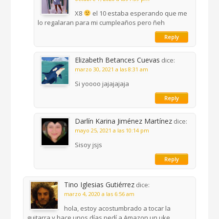
X8
el 10 estaba esperando que me
lo regalaran para mi cumpleaños pero ñeh
Reply
Elizabeth Betances Cuevas
dice:
marzo 30, 2021 a las 8:31 am
Si yoooo jajajajaja
Reply
Darlín Karina Jiménez Martínez
dice:
mayo 25, 2021 a las 10:14 pm
Sisoy jsjs
Reply
Tino Iglesias Gutiérrez
dice:
marzo 4, 2020 a las 6:56 am
hola, estoy acostumbrado a tocar la
guitarra y hace unos días pedí a Amazon un uke