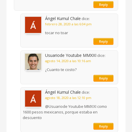
Reply
Ángel Kumul Chale
dice:
febrero 28, 2020 a las 6:04 pm
tocar no toar
Reply
Usuariode Youtube MMXXI
dice:
agosto 14, 2020 a las 10:16 am
¿Cuanto te costo?
Reply
Ángel Kumul Chale
dice:
agosto 18, 2020 a las 12:10 pm
@Usuariode Youtube MMXXI como
1600 pesos mexicanos, porque estaba en
descuento
Reply