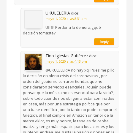
UKULELERIA
dice:
mayo 1, 2020 a las 8:31 am
Uffff! Perdona la demora, ¿qué
decisión tomaste?
Reply
Tino Iglesias Gutiérrez
dice:
mayo 1, 2020 a las 4:13 pm
​@UKULELERIA no hay xq! Pues me pillo
la decisión en plena crisis del coronavirus , por
orden del gobierno cerraron tiendas que no
consideraron servicios esenciales, ¿quién puede
pensar que la música no es esencial para la vida?,
sobre todo cuando nos obligan a estar confinados
en casa, más por una estrategia política que por
una base científica , por lo tanto no pude comprar el
Gretsch, al final compré en Amazon un tenor de la
marca Aklot, es muy bonito, la tapa es de caoba
maciza y tengo más espacio para los acordes y los
punteos. Andrea, me gusta la pasión q pones en la