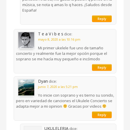
música, se nota q amas lo q haces. ¡Saludos desde
España!
Reply
T e a V i b e s
dice:
mayo 8, 2020 a las 10:16 pm
Mi primer ukelele fue uno de tamaño
concierto y realmente fue la mejor opción porque el
soprano se me hacía muy pequeño e incómodo
Reply
Dyan
dice:
junio 7, 2020 a las 5:21 pm
Yo inicie con soprano y es tierno su sonido,
pero en variedad de canciones el Ukulele Concierto se
adapta mejor a mi opinion
Gracias por videos
Reply
UKULELERIA
dice: