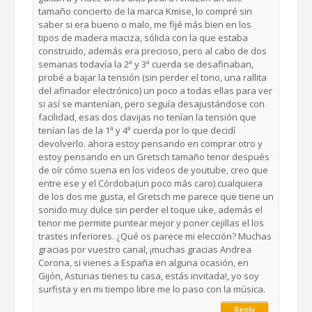
tamaño concierto de la marca Kmise, lo compré sin
saber si era bueno o malo, me fijé más bien en los
tipos de madera maciza, sólida con la que estaba
construido, además era precioso, pero al cabo de dos
semanas todavía la 2ª y 3ª cuerda se desafinaban,
probé a bajar la tensión (sin perder el tono, una rallita
del afinador electrónico) un poco a todas ellas para ver
si así se mantenían, pero seguía desajustándose con
facilidad, esas dos clavijas no tenían la tensión que
tenían las de la 1ª y 4ª cuerda por lo que decidí
devolverlo. ahora estoy pensando en comprar otro y
estoy pensando en un Gretsch tamaño tenor después
de oír cómo suena en los videos de youtube, creo que
entre ese y el Córdoba(un poco más caro) cualquiera
de los dos me gusta, el Gretsch me parece que tiene un
sonido muy dulce sin perder el toque uke, además el
tenor me permite puntear mejor y poner cejillas el los
trastes inferiores. ¿Qué os parece mi elección? Muchas
gracias por vuestro canal, ¡muchas gracias Andrea
Corona, si vienes a España en alguna ocasión, en
Gijón, Asturias tienes tu casa, estás invitada!, yo soy
surfista y en mi tiempo libre me lo paso con la música.
Reply