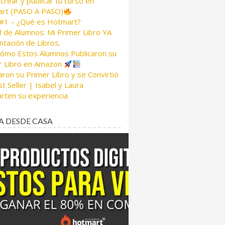
rear y publicar tu curso en
rt (PASO A PASO)
 #1 – ¿Qué es Hotmart?
de Alumnos: Mi Primer Libro YA
tación de Libros.
Cómo Estos Alumnos Publicaron su
r Libro en Amazon
aron su Primer Libro y se Convirtió
t Seller | Isabel y Laura
rten su experiencia
A DESDE CASA