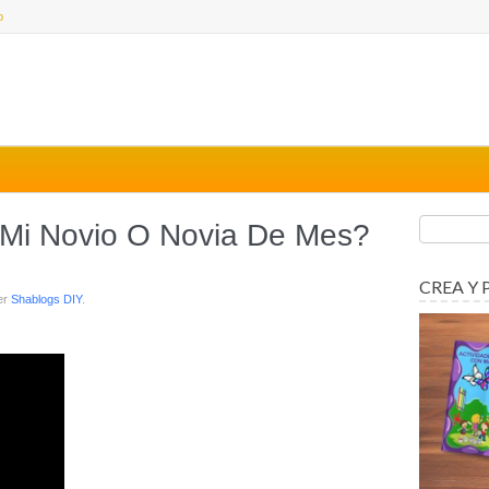
o
Mi Novio O Novia De Mes?
CREA Y 
er
Shablogs DIY
.