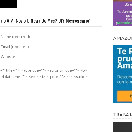
alo A Mi Novio O Novia De Mes? DIY Mesiversario”
Name (required)
AMAZON
Email (required)
Website
"" title=""> <abbr title=""> <acronym title=""> <b>
el datetime=""> <em> <i> <q cite=""> <s> <strike>
TRABAJ