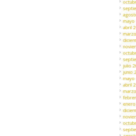
octub
septi
agost
mayo
abril 
marzo
dicie
novie
octub
septi
julio 
junio
mayo
abril 
marzo
febre
enero
dicie
novie
octub
septi
agost