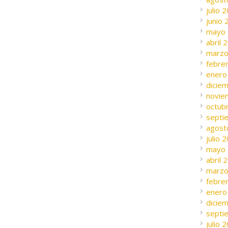
julio 
junio
mayo
abril 
marzo
febre
enero
dicie
novie
octub
septi
agost
julio 
mayo
abril 
marzo
febre
enero
dicie
septi
julio 