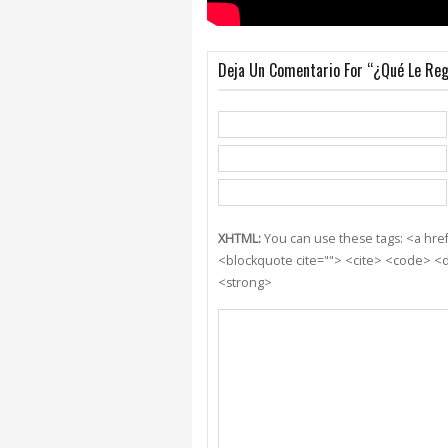
Deja Un Comentario For “¿Qué Le Reg
XHTML:
You can use these tags: <a href=
<blockquote cite=""> <cite> <code> <d
<strong>