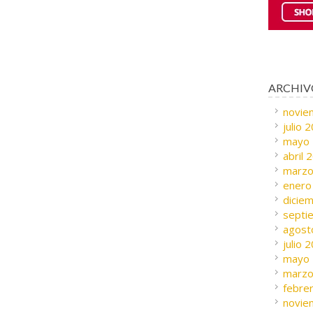
ARCHIV
novie
julio 
mayo
abril 
marzo
enero
dicie
septi
agost
julio 
mayo
marzo
febre
novie