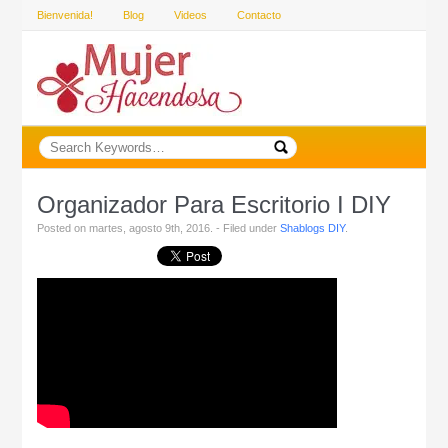
Bienvenida!
Blog
Videos
Contacto
Organizador Para Escritorio I DIY
Posted on martes, agosto 9th, 2016. - Filed under
Shablogs DIY
.