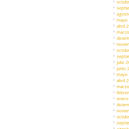
octub
septi
agost
mayo
abril 
marzo
dicie
novie
octub
septi
julio 
junio
mayo
abril 
marzo
febre
enero
dicie
novie
octub
septi
agost