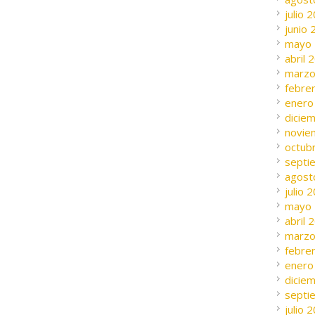
julio 
junio
mayo
abril 
marzo
febre
enero
dicie
novie
octub
septi
agost
julio 
mayo
abril 
marzo
febre
enero
dicie
septi
julio 