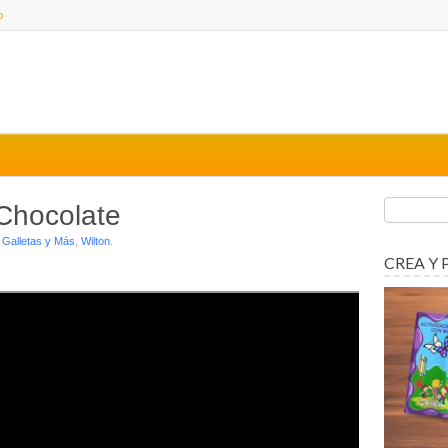
o
 Chocolate
r
Galletas y Más
,
Wilton
.
CREA Y 