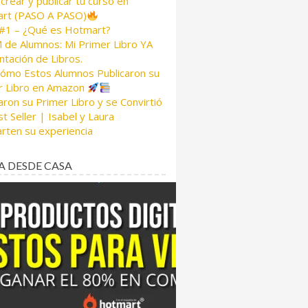
rear y publicar tu curso en
rt (PASO A PASO)
 #1 – ¿Qué es Hotmart?
de Alumnos: Mi Primer Libro YA
tación de Libros.
Cómo Estos Alumnos Publicaron su
r Libro en Amazon
aron su Primer Libro y se Convirtió
t Seller | Isabel y Laura
rten su experiencia
A DESDE CASA