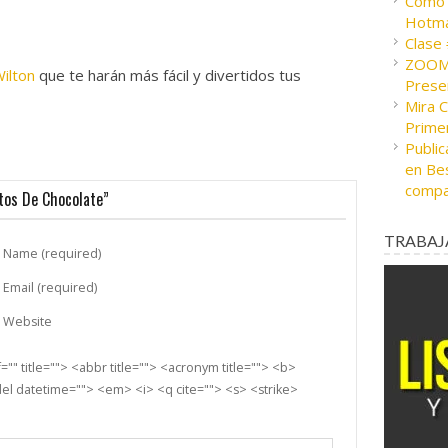
Cómo c
Hotma
Clase
ZOOM 
ilton
que te harán más fácil y divertidos tus
Presen
Mira 
Prime
Public
en Bes
compa
itos De Chocolate”
TRABAJ
Name (required)
Email (required)
Website
"" title=""> <abbr title=""> <acronym title=""> <b>
el datetime=""> <em> <i> <q cite=""> <s> <strike>