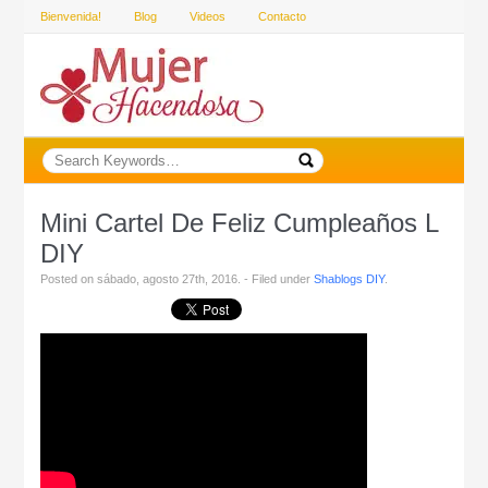
Bienvenida!
Blog
Videos
Contacto
Mini Cartel De Feliz Cumpleaños L
DIY
Posted on sábado, agosto 27th, 2016. - Filed under
Shablogs DIY
.