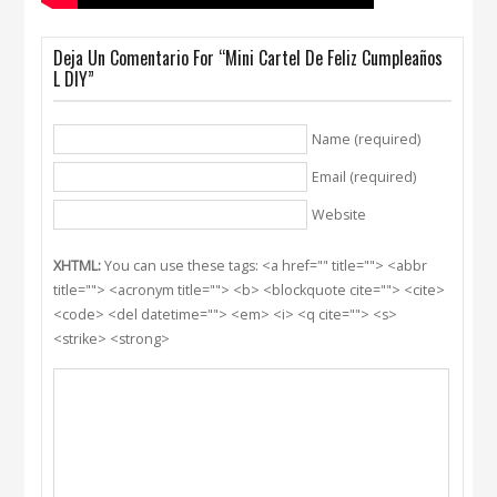
Deja Un Comentario For “Mini Cartel De Feliz Cumpleaños
L DIY”
Name (required)
Email (required)
Website
XHTML:
You can use these tags: <a href="" title=""> <abbr
title=""> <acronym title=""> <b> <blockquote cite=""> <cite>
<code> <del datetime=""> <em> <i> <q cite=""> <s>
<strike> <strong>