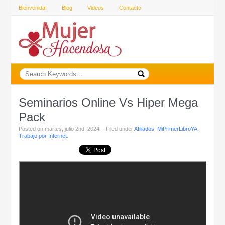
Bienvenida!
Blog
Videos
Contacto
Seminarios Online Vs Hiper Mega
Pack
Posted on martes, julio 2nd, 2024. - Filed under
Afiliados
,
MiPrimerLibroYA
,
Trabajo por Internet
.