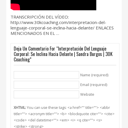
TRANSCRIPCIÓN DEL VÍDEO:
http://www.30kcoaching.com/interpretacion-del-
lenguaje-corporal-se-inclina-hacia-delante/ ENLACES
MENCIONADOS EN EL …
Deja Un Comentario For “Interpretación Del Lenguaje
Corporal: Se Inclina Hacia Delante | Sandra Burgos | 30K
Coaching”
Name (required)
Email (required)
Website
XHTML:
You can use these tags: <a href="" title=""> <abbr
title=""> <acronym title=""> <b> <blockquote cite=""> <cite>
<code> <del datetime=""> <em> <i> <q cite=""> <s>
<strike> <strong>