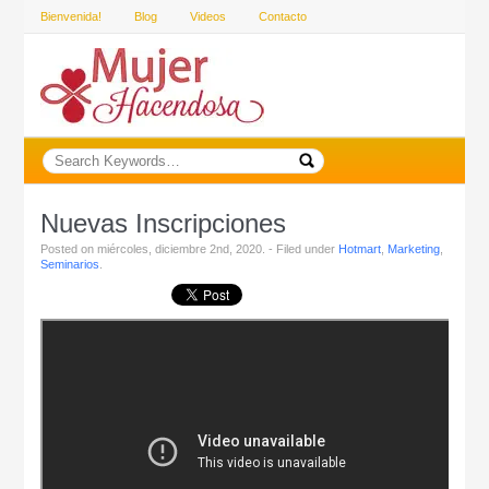
Bienvenida!
Blog
Videos
Contacto
Nuevas Inscripciones
Posted on miércoles, diciembre 2nd, 2020. - Filed under
Hotmart
,
Marketing
,
Seminarios
.