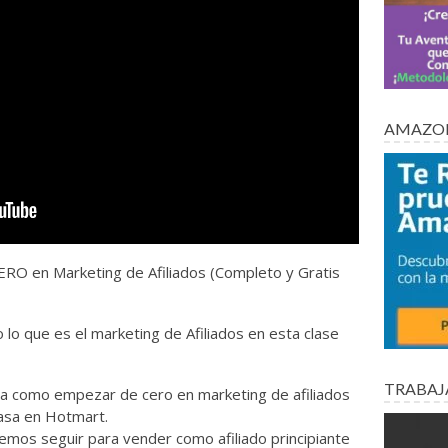
AMAZON
 en Marketing de Afiliados (Completo y Gratis
lo que es el marketing de Afiliados en esta clase
TRABAJ
tra como empezar de cero en marketing de afiliados
casa en Hotmart.
os seguir para vender como afiliado principiante