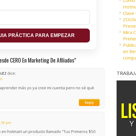
Cómo c
Hotma
Clase
ZOOM 
Presen
Mira 
Prime
Public
en Bes
compa
de CERO En Marketing De Afiliados”
hutz
TRABAJ
dice:
am
 aprender más yo ya cree mi cuenta pero no sé qué
Reply
11:30 pm
a en hotmart un producto llamado “Tus Primeros $50