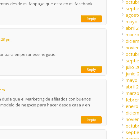
octub
ventas desde mi fanpage que esta en mi facebook
septi
agost
Reply
mayo
abril 
marzo
5:28 pm
dicie
novie
octub
dar para empezar ese negocio.
septi
julio 
Reply
junio
mayo
abril 
0 am
marzo
n duda que el Marketing de afiliados con buenos
febre
e modelo de negocio para hacer desde casa y en
enero
dicie
novie
Reply
octub
septi
agost