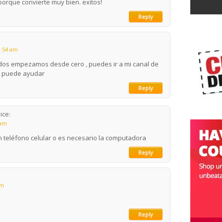
porque convierte muy bien. exitos!
Reply
0:54 am
dos empezamos desde cero , puedes ir a mi canal de
e puede ayudar
Reply
ice:
 am
 teléfono celular o es necesario la computadora
Reply
am
Reply