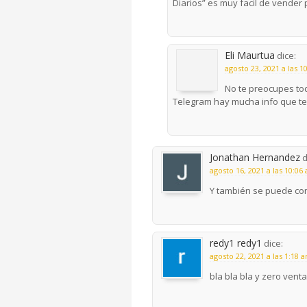
Diarios” es muy facil de vender 
Eli Maurtua
dice:
agosto 23, 2021 a las 1
No te preocupes to
Telegram hay mucha info que t
Jonathan Hernandez
d
agosto 16, 2021 a las 10:06
Y también se puede con
redy1 redy1
dice:
agosto 22, 2021 a las 1:18 
bla bla bla y zero venta