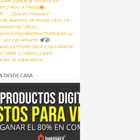
rear y publicar tu curso en
rt (PASO A PASO)
 #1 – ¿Qué es Hotmart?
de Alumnos: Mi Primer Libro YA
tación de Libros.
Cómo Estos Alumnos Publicaron su
r Libro en Amazon
aron su Primer Libro y se Convirtió
t Seller | Isabel y Laura
rten su experiencia
A DESDE CASA