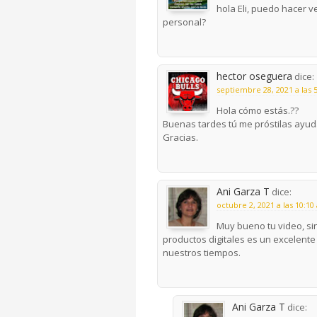
hola Eli, puedo hacer 
personal?
hector oseguera
dice:
septiembre 28, 2021 a las 
Hola cómo estás.??
Buenas tardes tú me próstilas ayu
Gracias.
Ani Garza T
dice:
octubre 2, 2021 a las 10:1
Muy bueno tu video, si
productos digitales es un excelent
nuestros tiempos.
Ani Garza T
dice: