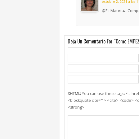
octubre 2, 2021 a las 
@Eli Maurtua Compar
Deja Un Comentario For “Como EMPEZ
XHTML:
You can use these tags: <a href=
<blockquote cite=""> <cite> <code> <d
<strong>