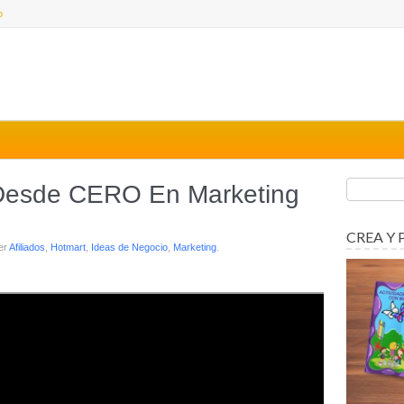
o
sde CERO En Marketing
CREA Y 
er
Afiliados
,
Hotmart
,
Ideas de Negocio
,
Marketing
.