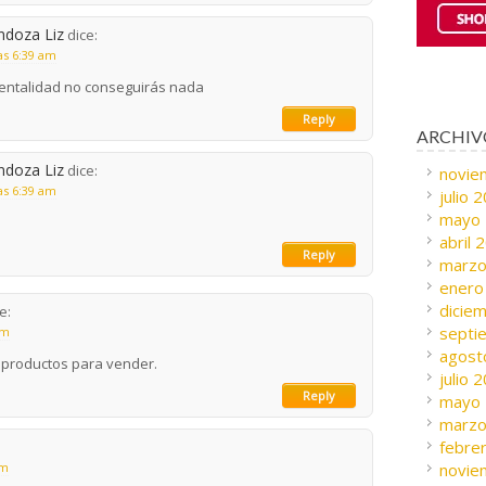
doza Liz
dice:
as 6:39 am
entalidad no conseguirás nada
Reply
ARCHIV
doza Liz
dice:
novie
as 6:39 am
julio 
mayo
abril 
Reply
marzo
enero
dicie
e:
septi
pm
agost
 productos para vender.
julio 
Reply
mayo
marzo
febre
am
novie