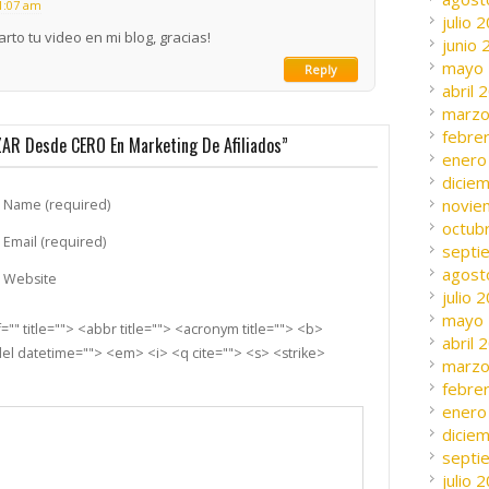
11:07 am
julio 
to tu video en mi blog, gracias!
junio
mayo
Reply
abril 
marzo
febre
AR Desde CERO En Marketing De Afiliados”
enero
dicie
novie
Name (required)
octub
Email (required)
septi
agost
Website
julio 
mayo
"" title=""> <abbr title=""> <acronym title=""> <b>
abril 
el datetime=""> <em> <i> <q cite=""> <s> <strike>
marzo
febre
enero
dicie
septi
julio 