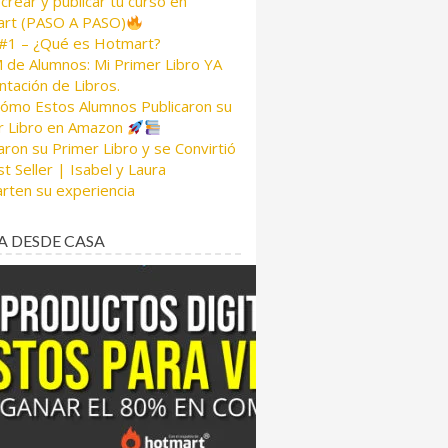
rear y publicar tu curso en
rt (PASO A PASO)
 #1 – ¿Qué es Hotmart?
de Alumnos: Mi Primer Libro YA
tación de Libros.
Cómo Estos Alumnos Publicaron su
r Libro en Amazon
aron su Primer Libro y se Convirtió
t Seller | Isabel y Laura
rten su experiencia
A DESDE CASA