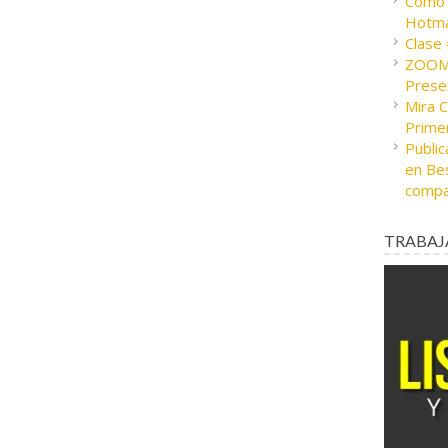
Cómo c
Hotma
Clase
ZOOM 
Presen
Mira 
Prime
Public
en Bes
compa
TRABAJ