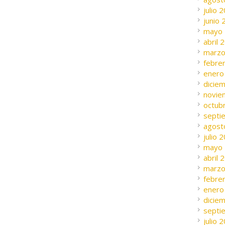
julio 
junio
mayo
abril 
marzo
febre
enero
dicie
novie
octub
septi
agost
julio 
mayo
abril 
marzo
febre
enero
dicie
septi
julio 