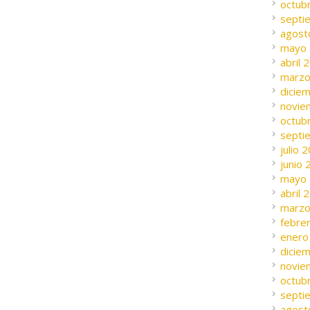
octub
septi
agost
mayo
abril 
marzo
dicie
novie
octub
septi
julio 
junio
mayo
abril 
marzo
febre
enero
dicie
novie
octub
septi
agost