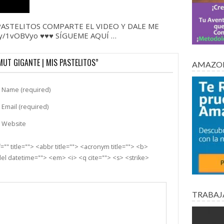
ASTELITOS COMPARTE EL VIDEO Y DALE ME
.ly/1vOBVyo
♥
♥
♥
SÍGUEME AQUÍ …
MUT GIGANTE | MIS PASTELITOS”
AMAZON
Name (required)
Email (required)
Website
"" title=""> <abbr title=""> <acronym title=""> <b>
el datetime=""> <em> <i> <q cite=""> <s> <strike>
TRABAJ