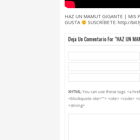
HAZ UN MAMUT GIGANTE | MIS P
GUSTA
SUSCRÍBETE: http://bit
Deja Un Comentario For “HAZ UN MA
XHTML:
You can use these tags: <a href=
<blockquote cite=""> <cite> <code> <d
<strong>