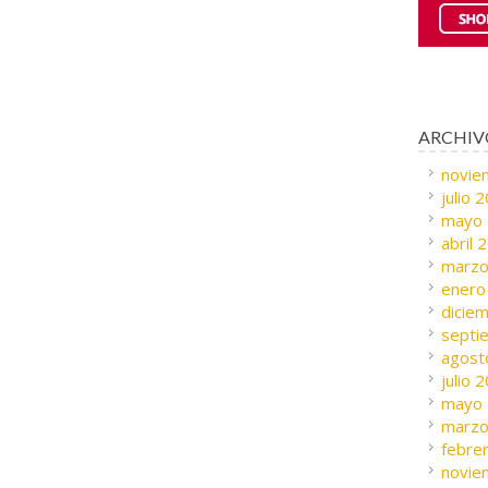
ARCHIV
novie
julio 
mayo
abril 
marzo
enero
dicie
septi
agost
julio 
mayo
marzo
febre
novie