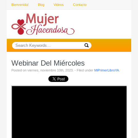
Bienvenida!
Blog
Videos
Contacto
Webinar Del Miércoles
Posted on viernes, noviembre 10th, 2023. - Filed under
MiPrimerLibroYA
.