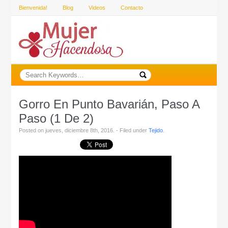
Bienvenida!
Blog
Videos
Contacto
Gorro En Punto Bavarián, Paso A
Paso (1 De 2)
Posted on jueves, diciembre 8th, 2016. - Filed under
Tejido
.