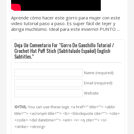
Aprende cómo hacer este gorro para mujer con este
video tutorial paso a paso. Es super fácil de tejer y
abriga muchísimo. Ideal para este invierno! PUNTO …
Deja Un Comentario For “Gorro De Ganchillo Tutorial /
Crochet Hat Puff Stich (Subtitulado Español) English
Subtitles.”
Name (required)
Email (required)
Website
XHTML:
You can use these tags: <a href="" title=""> <abbr
title=""> <acronym title=""> <b> <blockquote cite=""> <cite>
<code> <del datetime=""> <em> <i> <q cite=""> <s>
<strike> <strong>