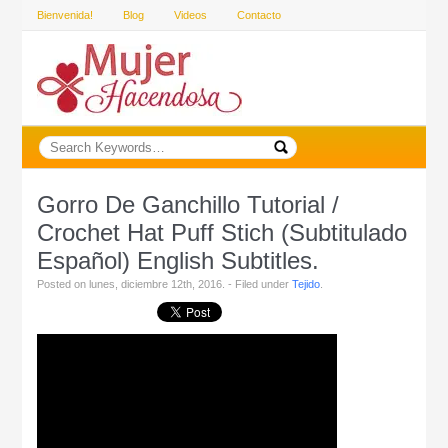
Bienvenida!
Blog
Videos
Contacto
Gorro De Ganchillo Tutorial /
Crochet Hat Puff Stich (Subtitulado
Español) English Subtitles.
Posted on lunes, diciembre 12th, 2016. - Filed under
Tejido
.