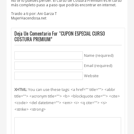
No te lo puedes perder. El Curso de Costura Premium es el curso
más completo paso a paso que podrás encontrar en internet.
Traido a ti por: Ani Garza T
MujerHacendosa.net
Deja Un Comentario For “CUPON ESPECIAL CURSO
COSTURA PREMIUM”
Name (required)
Email (required)
Website
XHTML:
You can use these tags: <a href="" title=""> <abbr
title=""> <acronym title=""> <b> <blockquote cite=""> <cite>
<code> <del datetime=""> <em> <i> <q cite=""> <s>
<strike> <strong>