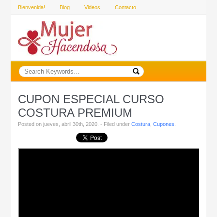
Bienvenida!
Blog
Videos
Contacto
CUPON ESPECIAL CURSO
COSTURA PREMIUM
Posted on jueves, abril 30th, 2020. - Filed under
Costura
,
Cupones
.