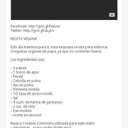
Facebook: http://goo.gl/FwiLxo
Twitter: http://goo.gl/aLyLiv
RECETA VEGANA
Este día traemos para ti, esta exquisita receta para elaborar
croquetas veganas de papa, ya que no contienen huevo.
Los Ingredientes son:
– 3 papas
– 1 tonco de apio
– Perejil
– Cebolla en polvo
– Ajo en polvo
– Pimienta molida
– 1/2 taza de arroz cocido
– Sal
– 4 cuch. de harina de garbanzo
– 2 cuc. de chía
– Pan molido
– Aceite en aerosol
Musica Creative Commons utilizada para este video:
– Setuniman__piano-jingle-0s46p.mp3