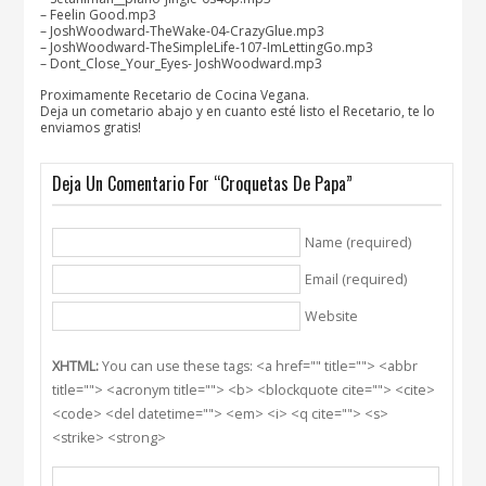
– Feelin Good.mp3
– JoshWoodward-TheWake-04-CrazyGlue.mp3
– JoshWoodward-TheSimpleLife-107-ImLettingGo.mp3
– Dont_Close_Your_Eyes- JoshWoodward.mp3
Proximamente Recetario de Cocina Vegana.
Deja un cometario abajo y en cuanto esté listo el Recetario, te lo
enviamos gratis!
Deja Un Comentario For “Croquetas De Papa”
Name (required)
Email (required)
Website
XHTML:
You can use these tags: <a href="" title=""> <abbr
title=""> <acronym title=""> <b> <blockquote cite=""> <cite>
<code> <del datetime=""> <em> <i> <q cite=""> <s>
<strike> <strong>