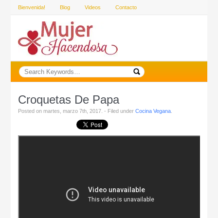
Bienvenida!
Blog
Videos
Contacto
Croquetas De Papa
Posted on martes, marzo 7th, 2017. - Filed under
Cocina Vegana
.