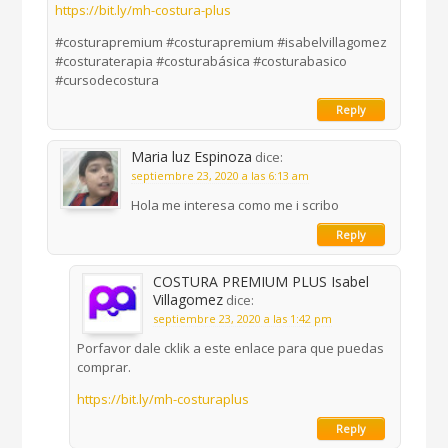
https://bit.ly/mh-costura-plus
#costurapremium #costurapremium #isabelvillagomez
#costuraterapia #costurabásica #costurabasico
#cursodecostura
Reply
Maria luz Espinoza
dice:
septiembre 23, 2020 a las 6:13 am
Hola me interesa como me i scribo
Reply
COSTURA PREMIUM PLUS Isabel
Villagomez
dice:
septiembre 23, 2020 a las 1:42 pm
Porfavor dale cklik a este enlace para que puedas
comprar.
https://bit.ly/mh-costuraplus
Reply