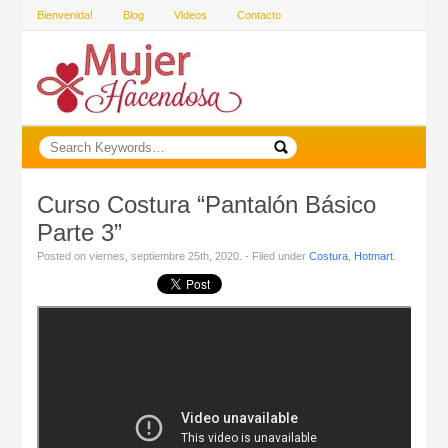
Bienvenida!
Blog
Videos
Contacto
Curso Costura “Pantalón Básico
Parte 3”
Posted on viernes, septiembre 25th, 2020. - Filed under
Costura
,
Hotmart
.