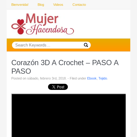
Bienvenida!
Blog
Videos
Contacto
Corazón 3D A Crochet – PASO A
PASO
Posted on sábado, febrero 3rd, 2018. - Filed under
Ebook
,
Tejido
.