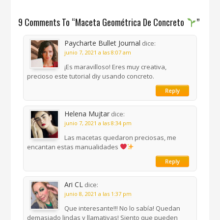
9 Comments To “Maceta Geométrica De Concreto
”
Paycharte Bullet Journal
dice:
junio 7, 2021 a las 8:07 am
¡Es maravilloso! Eres muy creativa,
precioso este tutorial diy usando concreto.
Reply
Helena Mujtar
dice:
junio 7, 2021 a las 8:34 pm
Las macetas quedaron preciosas, me
encantan estas manualidades
Reply
Ari CL
dice:
junio 8, 2021 a las 1:37 pm
Que interesante!!! No lo sabía! Quedan
demasiado lindas y llamativas! Siento que pueden