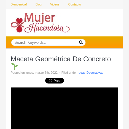
Bienvenida!
Blog
Videos
Contacto
Maceta Geométrica De Concreto
Posted on lunes, marzo 7th, 2022. - Filed under
Ideas Decorativas
.