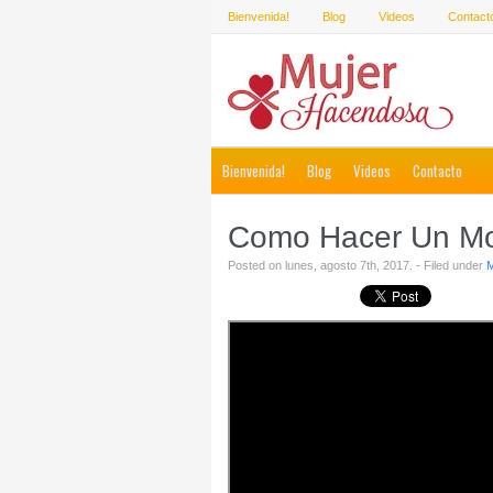
Bienvenida!
Blog
Videos
Contact
Bienvenida!
Blog
Videos
Contacto
Como Hacer Un Mol
Posted on lunes, agosto 7th, 2017. - Filed under
M