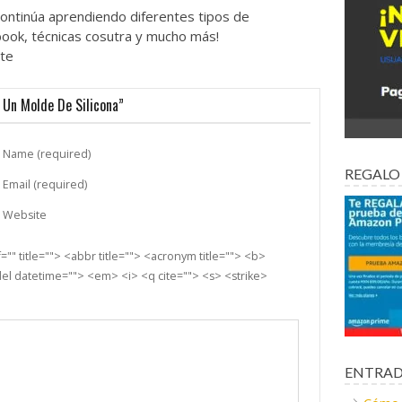
 continúa aprendiendo diferentes tipos de
ook, técnicas cosutra y mucho más!
rte
Un Molde De Silicona”
Name (required)
REGALO
Email (required)
Website
"" title=""> <abbr title=""> <acronym title=""> <b>
el datetime=""> <em> <i> <q cite=""> <s> <strike>
ENTRAD