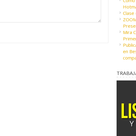
Cómo c
Hotma
Clase
ZOOM 
Presen
Mira 
Prime
Public
en Bes
compa
TRABAJ