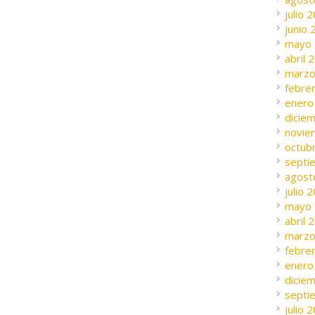
julio 
junio
mayo
abril 
marzo
febre
enero
dicie
novie
octub
septi
agost
julio 
mayo
abril 
marzo
febre
enero
dicie
septi
julio 