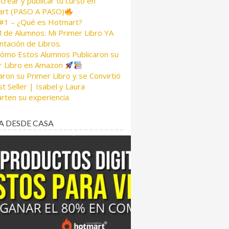
rear y publicar tu curso en
rt (PASO A PASO)
 #1 – ¿Qué es Hotmart?
de Alumnos: Mi Primer Libro YA
tación de Libros.
Cómo Estos Alumnos Publicaron su
r Libro en Amazon
aron su Primer Libro y se Convirtió
t Seller | Isabel y Laura
rten su experiencia
A DESDE CASA