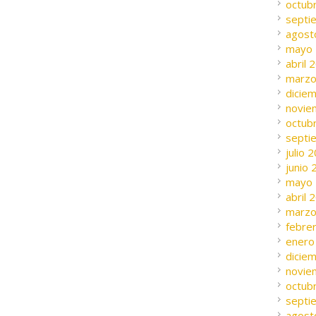
octub
septi
agost
mayo
abril 
marzo
dicie
novie
octub
septi
julio 
junio
mayo
abril 
marzo
febre
enero
dicie
novie
octub
septi
agost