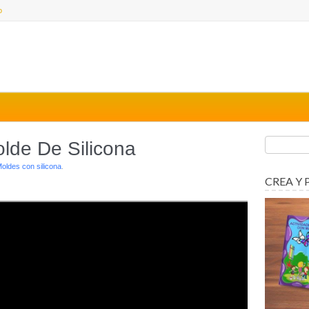
o
de De Silicona
oldes con silicona
.
CREA Y 