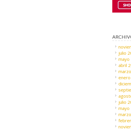
ARCHIV
novie
julio 
mayo
abril 
marzo
enero
dicie
septi
agost
julio 
mayo
marzo
febre
novie