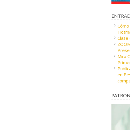
ENTRAD
Cómo c
Hotma
Clase
ZOOM 
Presen
Mira 
Prime
Public
en Bes
compa
PATRON