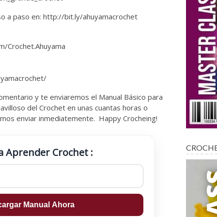
o a paso en: http://bit.ly/ahuyamacrochet
om/Crochet.Ahuyama
huyamacrochet/
 comentario y te enviaremos el Manual Básico para
avilloso del Crochet en unas cuantas horas o
demos enviar inmediatemente. Happy Crocheing!
CROCH
a Aprender Crochet :