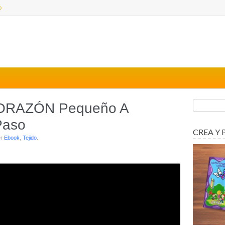
o
ORAZÓN Pequeño A
Paso
CREA Y 
er
Ebook
,
Tejido
.