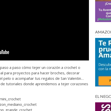
AMAZON
 paso a paso cómo tejer un corazón a crochet o
al para proyectos para hacer broches, decorar
el pelo o acompañar tus regalos de San Valentin…
ie de tutoriales donde aprendemos a tejer corazones
EL NEG
_mini_crochet
razon_mediano_crochet
azon_grande_crochet