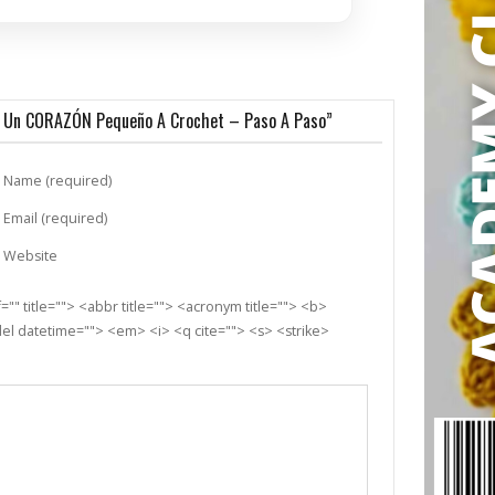
r Un CORAZÓN Pequeño A Crochet – Paso A Paso”
Name (required)
Email (required)
Website
"" title=""> <abbr title=""> <acronym title=""> <b>
el datetime=""> <em> <i> <q cite=""> <s> <strike>