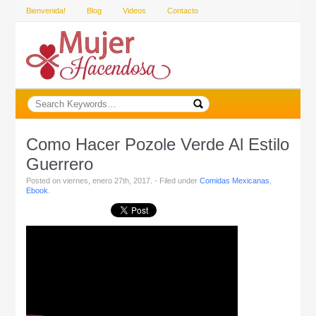
Bienvenida!
Blog
Videos
Contacto
Como Hacer Pozole Verde Al Estilo
Guerrero
Posted on viernes, enero 27th, 2017. - Filed under
Comidas Mexicanas
,
Ebook
.