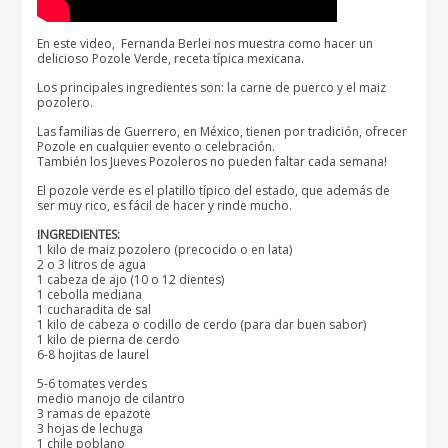
En este video, Fernanda Berlei nos muestra como hacer un
delicioso Pozole Verde, receta típica mexicana.
Los principales ingredientes son: la carne de puerco y el maiz
pozolero.
Las familias de Guerrero, en México, tienen por tradición, ofrecer
Pozole en cualquier evento o celebración.
También los Jueves Pozoleros no pueden faltar cada semana!
El pozole verde es el platillo típico del estado, que además de
ser muy rico, es fácil de hacer y rinde mucho.
INGREDIENTES:
1 kilo de maiz pozolero (precocido o en lata)
2 o 3 litros de agua
1 cabeza de ajo (10 o 12 dientes)
1 cebolla mediana
1 cucharadita de sal
1 kilo de cabeza o codillo de cerdo (para dar buen sabor)
1 kilo de pierna de cerdo
6-8 hojitas de laurel
5-6 tomates verdes
medio manojo de cilantro
3 ramas de epazote
3 hojas de lechuga
1 chile poblano