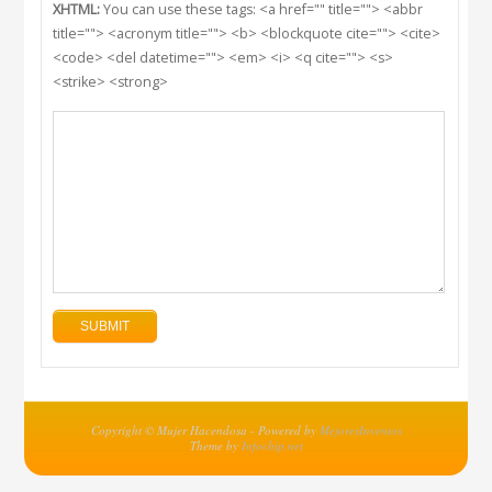
XHTML:
You can use these tags: <a href="" title=""> <abbr
title=""> <acronym title=""> <b> <blockquote cite=""> <cite>
<code> <del datetime=""> <em> <i> <q cite=""> <s>
<strike> <strong>
Copyright © Mujer Hacendosa - Powered by
MejoresInventos
Theme by
Infochip.net