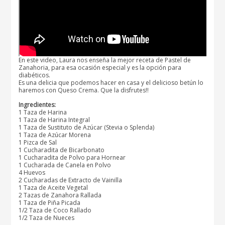
En este video, Laura nos enseña la mejor receta de Pastel de
Zanahoria, para esa ocasión especial y es la opción para
diabéticos.
Es una delicia que podemos hacer en casa y el delicioso betún lo
haremos con Queso Crema. Que la disfrutes!!
Ingredientes:
1 Taza de Harina
1 Taza de Harina Integral
1 Taza de Sustituto de Azúcar (Stevia o Splenda)
1 Taza de Azúcar Morena
1 Pizca de Sal
1 Cucharadita de Bicarbonato
1 Cucharadita de Polvo para Hornear
1 Cucharada de Canela en Polvo
4 Huevos
2 Cucharadas de Extracto de Vainilla
1 Taza de Aceite Vegetal
2 Tazas de Zanahora Rallada
1 Taza de Piña Picada
1/2 Taza de Coco Rallado
1/2 Taza de Nueces