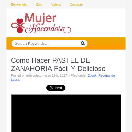
Bienvenida!
Blog
Videos
Contacto
Como Hacer PASTEL DE
ZANAHORIA Fácil Y Delicioso
Posted on miércoles, marzo 29th, 2017. - Filed under
Ebook
,
Recetas de
Laura
.