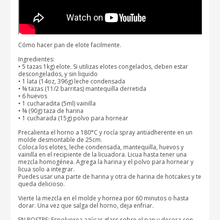
Cómo hacer pan de elote facilmente.
Ingredientes:
• 5 tazas 1kg) elote. Si utilizas elotes congelados, deben estar
descongelados, y sin liquido
• 1 lata (14oz, 396g) leche condensada
• ¾ tazas (11/2 barritas) mantequilla derretida
• 6 huevos
• 1 cucharadita (5ml) vainilla
• ¾ (90g) taza de harina
• 1 cucharada (15g) polvo para hornear
Precalienta el horno a 180°C y rocía spray antiadherente en un
molde desmontable de 25cm.
Coloca los elotes, leche condensada, mantequilla, huevos y
vainilla en el recipiente de la licuadora. Licua hasta tener una
mezcla homogénea. Agrega la harina y el polvo para hornear y
licua solo a integrar.
Puedes usar una parte de harina y otra de harina de hotcakes y te
queda delicioso.
Vierte la mezcla en el molde y hornea por 60 minutos o hasta
dorar. Una vez que salga del horno, deja enfriar.
EN POSTRE: Espolvorea azúcar glass sobre el pan y decora con