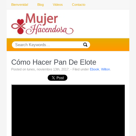
Bienvenida!
Blog
Videos
Contacto
Cómo Hacer Pan De Elote
Posted on lunes, noviembre 13th, 2017. - Filed under
Ebook
,
Wilton
.