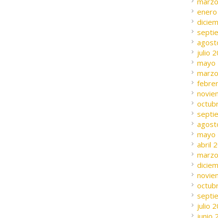
marzo
enero
dicie
septi
agost
julio 
mayo
marzo
febre
novie
octub
septi
agost
mayo
abril 
marzo
dicie
novie
octub
septi
julio 
junio