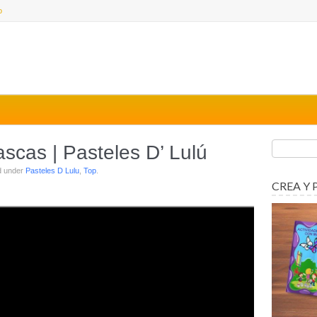
o
cas | Pasteles D’ Lulú
ed under
Pasteles D Lulu
,
Top
.
CREA Y 