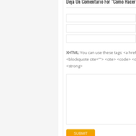
Deja Un Comentario For “Como Hacer 
XHTML:
You can use these tags: <a href=
<blockquote cite=""> <cite> <code> <d
<strong>