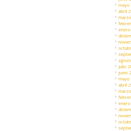
mayo
abril 
marzo
febre
enero
dicie
novie
octub
septi
agost
julio 
junio
mayo
abril 
marzo
febre
enero
dicie
novie
octub
septi