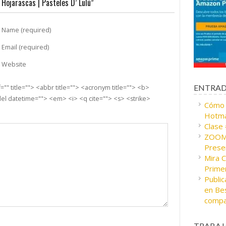
Hojarascas | Pasteles D’ Lulú”
Name (required)
Email (required)
Website
ENTRAD
"" title=""> <abbr title=""> <acronym title=""> <b>
el datetime=""> <em> <i> <q cite=""> <s> <strike>
Cómo c
Hotma
Clase
ZOOM 
Presen
Mira 
Prime
Public
en Bes
compa
TRABAJ