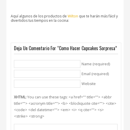
Aquí algunos de los productos de
Wilton
que te harán más fácil y
divertidos tus tiempos en la cocina:
Deja Un Comentario For “Como Hacer Cupcakes Sorpresa”
Name (required)
Email (required)
Website
XHTML:
You can use these tags: <a href="" title=""> <abbr
title=""> <acronym title=""> <b> <blockquote cite=""> <cite>
<code> <del datetime=""> <em> <i> <q cite=""> <s>
<strike> <strong>