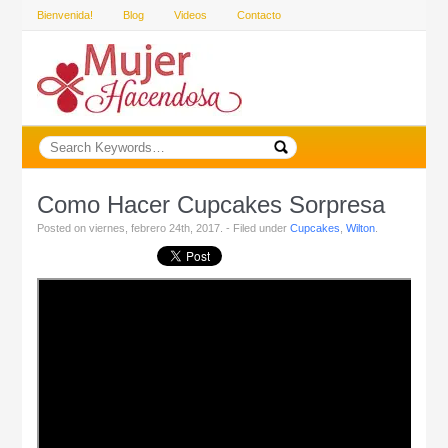
Bienvenida!
Blog
Videos
Contacto
Como Hacer Cupcakes Sorpresa
Posted on viernes, febrero 24th, 2017. - Filed under
Cupcakes
,
Wilton
.