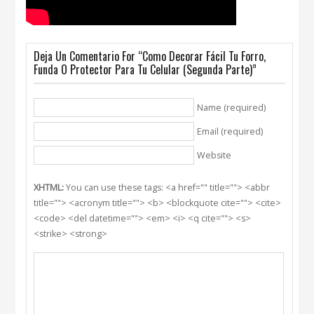
Deja Un Comentario For “Como Decorar Fácil Tu Forro,
Funda O Protector Para Tu Celular (Segunda Parte)”
Name (required)
Email (required)
Website
XHTML:
You can use these tags: <a href="" title=""> <abbr
title=""> <acronym title=""> <b> <blockquote cite=""> <cite>
<code> <del datetime=""> <em> <i> <q cite=""> <s>
<strike> <strong>