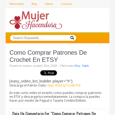
Bienvenida!
Blog
Videos
Contacto
Como Comprar Patrones De
Crochet En ETSY
Posted on martes, octubre 23rd, 2018. - Filed under
Etsy
,
Tejido
.
[easy_video_list_builder player=”9″]
Descarga el Patrón Osito:
http://tidd.ly/7c3db7fd
En este corto video te enseño como puedes comprar patrones
en ETSY y descargarlos inmediatamente. La compra la puedes
hacer por medio de Paypal o Tarjeta Crédito/Débito.
Deja Un Comentario For “Como Comprar Patrones De