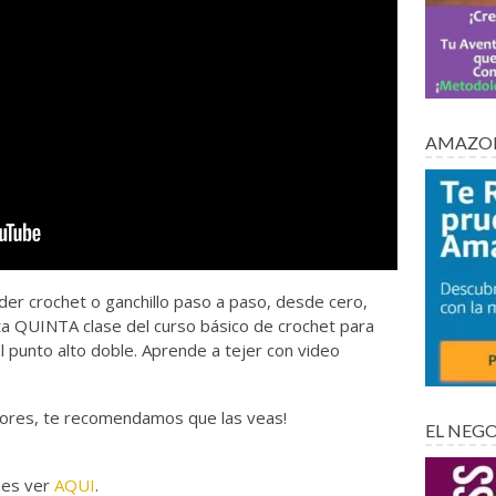
AMAZON
nder crochet o ganchillo paso a paso, desde cero,
esta QUINTA clase del curso básico de crochet para
l punto alto doble. Aprende a tejer con video
eriores, te recomendamos que las veas!
EL NEG
des ver
AQUI
.