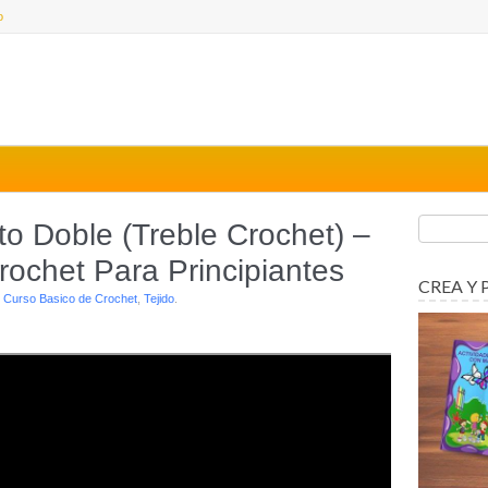
o
o Doble (treble Crochet) –
ochet Para Principiantes
CREA Y 
r
Curso Basico de Crochet
,
Tejido
.