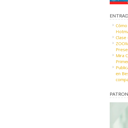
ENTRAD
Cómo c
Hotma
Clase
ZOOM 
Presen
Mira 
Prime
Public
en Bes
compa
PATRON