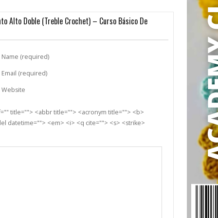
to Alto Doble (treble Crochet) – Curso Básico De
Name (required)
Email (required)
Website
"" title=""> <abbr title=""> <acronym title=""> <b>
el datetime=""> <em> <i> <q cite=""> <s> <strike>