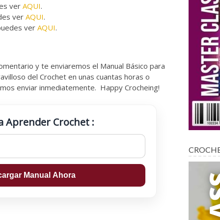
es ver
AQUI
.
des ver
AQUI
.
puedes ver
AQUI
.
 comentario y te enviaremos el Manual Básico para
avilloso del Crochet en unas cuantas horas o
demos enviar inmediatemente. Happy Crocheing!
a Aprender Crochet :
CROCH