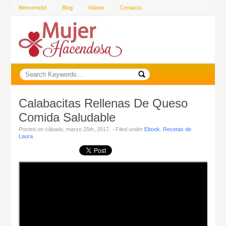
Bienvenida!
Blog
Videos
Contacto
Calabacitas Rellenas De Queso
Comida Saludable
Posted on sábado, marzo 25th, 2017. - Filed under
Ebook
,
Recetas de
Laura
.