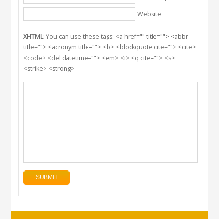
Website
XHTML:
You can use these tags: <a href="" title=""> <abbr
title=""> <acronym title=""> <b> <blockquote cite=""> <cite>
<code> <del datetime=""> <em> <i> <q cite=""> <s>
<strike> <strong>