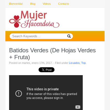
Bienvenida!
Blog
Videos
Contacto
Batidos Verdes (de Hojas Verdes
+ Fruta)
Posted on martes, enero 17th, 2017. - Filed under
Licuados
,
Top
.