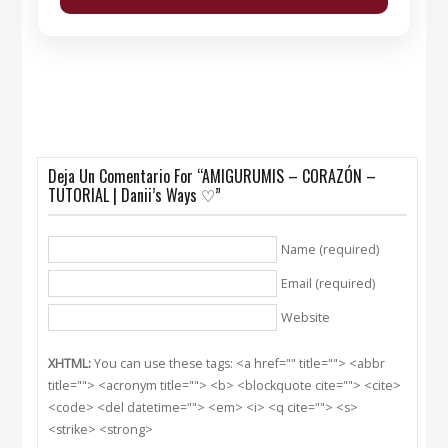
Deja Un Comentario For “AMIGURUMIS – CORAZÓN –
TUTORIAL | Danii’s Ways ♡”
Name (required)
Email (required)
Website
XHTML:
You can use these tags: <a href="" title=""> <abbr
title=""> <acronym title=""> <b> <blockquote cite=""> <cite>
<code> <del datetime=""> <em> <i> <q cite=""> <s>
<strike> <strong>