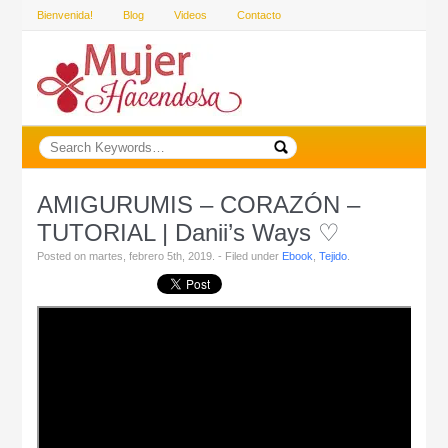
Bienvenida!
Blog
Videos
Contacto
AMIGURUMIS – CORAZÓN –
TUTORIAL | Danii’s Ways ♡
Posted on martes, febrero 5th, 2019. - Filed under
Ebook
,
Tejido
.