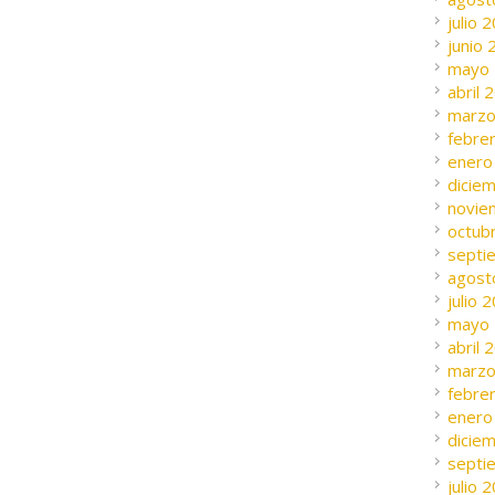
julio 
junio
mayo
abril 
marzo
febre
enero
dicie
novie
octub
septi
agost
julio 
mayo
abril 
marzo
febre
enero
dicie
septi
julio 