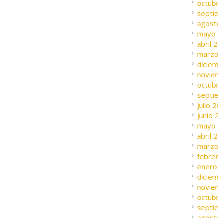
octub
septi
agost
mayo
abril 
marzo
dicie
novie
octub
septi
julio 
junio
mayo
abril 
marzo
febre
enero
dicie
novie
octub
septi
agost