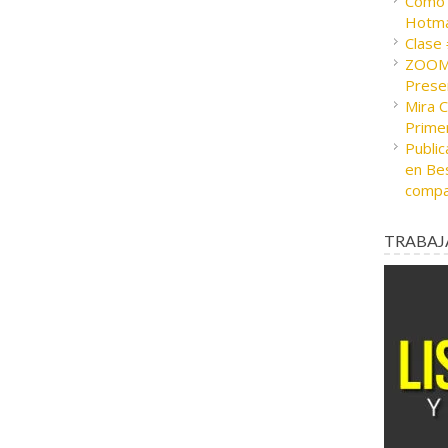
Cómo c
Hotma
Clase
ZOOM 
Presen
Mira 
Prime
Public
en Bes
compa
TRABAJ