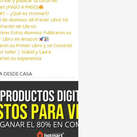
rear y publicar tu curso en
rt (PASO A PASO)
 #1 – ¿Qué es Hotmart?
de Alumnos: Mi Primer Libro YA
tación de Libros.
Cómo Estos Alumnos Publicaron su
r Libro en Amazon
aron su Primer Libro y se Convirtió
t Seller | Isabel y Laura
rten su experiencia
A DESDE CASA