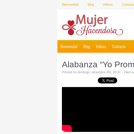
Bienvenida!
Blog
Videos
Contact
Bienvenida!
Blog
Videos
Contacto
Alabanza “Yo Prome
Posted on domingo, diciembre 4th, 2016. - Filed 