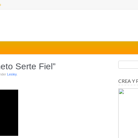
o
to Serte Fiel”
under
Lesley
.
CREA Y 