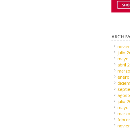
ARCHIV
novie
julio 
mayo
abril 
marzo
enero
dicie
septi
agost
julio 
mayo
marzo
febre
novie