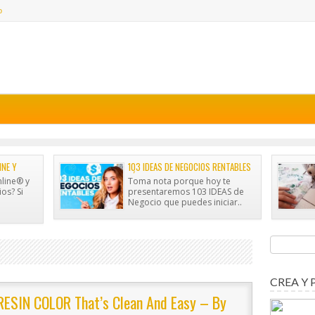
o
INE Y
103 IDEAS DE NEGOCIOS RENTABLES
IOS?
FÁCILES
line® y
Toma nota porque hoy te
os? Si
presentaremos 103 IDEAS de
Negocio que puedes iniciar..
CREA Y 
RESIN COLOR That’s Clean And Easy – By