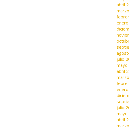
abril 
marzo
febre
enero
dicie
novie
octub
septi
agost
julio 
mayo
abril 
marzo
febre
enero
dicie
septi
julio 
mayo
abril 
marzo