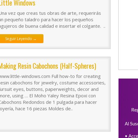
Little Windows
Una vez que creas tus obras de arte, requerirás
un pequeño taladro para hacer los pequeños
agujeros de buena calidad e insertar el colgante. ..
Seguir Leyendo →
Making Resin Cabochons (half-Spheres)
www.little-windows.com Full how-to for creating
resin cabochons for jewelry, costume accessories,
fursuit eyes, buttons, paperweights, decor and
more, using … El Moho Yaley Resina Epoxi con
Cabochons Redondos de 1 pulgada para hacer
joyería, hace 16 piezas Moldes de..