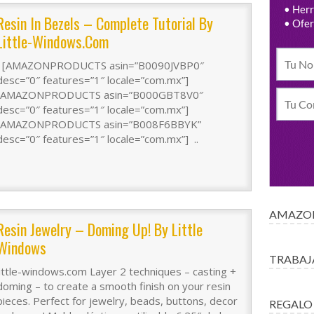
Resin In Bezels – Complete Tutorial By
Little-Windows.com
[AMAZONPRODUCTS asin=”B0090JVBP0″
desc=”0″ features=”1″ locale=”com.mx”]
[AMAZONPRODUCTS asin=”B000GBT8V0″
desc=”0″ features=”1″ locale=”com.mx”]
[AMAZONPRODUCTS asin=”B008F6BBYK”
desc=”0″ features=”1″ locale=”com.mx”] ..
AMAZON
Resin Jewelry – Doming Up! By Little
Windows
TRABAJ
little-windows.com Layer 2 techniques – casting +
doming – to create a smooth finish on your resin
pieces. Perfect for jewelry, beads, buttons, decor
REGALO