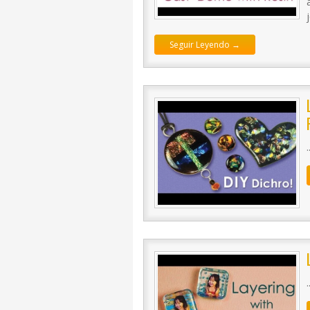
Seguir Leyendo →
.
.