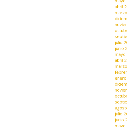
mayo
abril 
marzo
dicie
novie
octub
septi
julio 
junio
mayo
abril 
marzo
febre
enero
dicie
novie
octub
septi
agost
julio 
junio
mayo