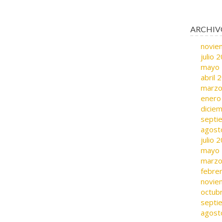
ARCHIV
novie
julio 
mayo
abril 
marzo
enero
dicie
septi
agost
julio 
mayo
marzo
febre
novie
octub
septi
agost