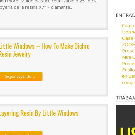
and more! Molde plástico reutilizable 6.25″ de la
joyería de la resina X7″ – diamante..
ENTRAD
Cómo c
Hotma
Clase
Little Windows – How To Make Dichro
ZOOM 
Presen
Resin Jewelry
Mira 
Prime
.
Public
en Bes
Seguir Leyendo →
compa
TRABAJ
Layering Resin By Little Windows
.