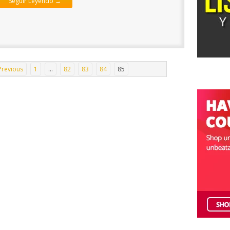
Seguir Leyendo →
Previous
1
…
82
83
84
85