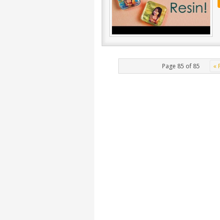
Page 85 of 85
« 