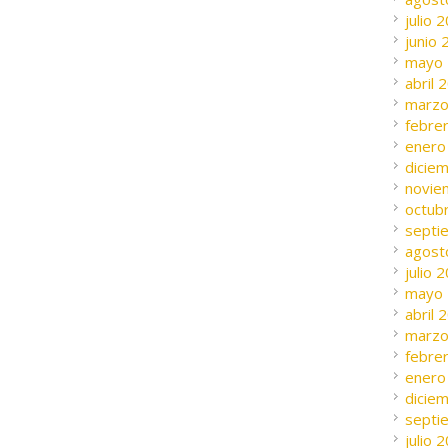
julio 
junio
mayo
abril 
marzo
febre
enero
dicie
novie
octub
septi
agost
julio 
mayo
abril 
marzo
febre
enero
dicie
septi
julio 