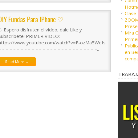
Cómo c
Hotma
Clase
DIY Fundas Para IPhone ♡
ZOOM 
Presen
♡ Espero disfruten el video, dale Like y
Mira 
Subscribete! PRIMER VIDEO:
Prime
https://www.youtube.com/watch?v=F-ozMa5WeIs
Public
– – – – – – – – – – – – – – – – – – – – – – – – – – –..
en Bes
compa
Read More →
TRABAJ