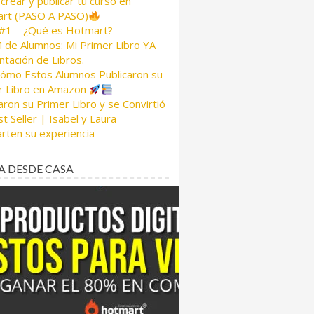
rear y publicar tu curso en
rt (PASO A PASO)
 #1 – ¿Qué es Hotmart?
de Alumnos: Mi Primer Libro YA
tación de Libros.
Cómo Estos Alumnos Publicaron su
r Libro en Amazon
aron su Primer Libro y se Convirtió
t Seller | Isabel y Laura
rten su experiencia
A DESDE CASA