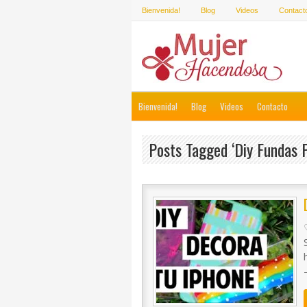
Bienvenida!
Blog
Videos
Contact
Bienvenida!
Blog
Videos
Contacto
Posts Tagged ‘diy Fundas P