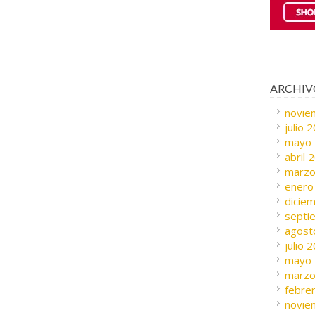
ARCHIV
novie
julio 
mayo
abril 
marzo
enero
dicie
septi
agost
julio 
mayo
marzo
febre
novie