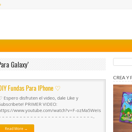
o
ara Galaxy’
CREA Y 
DIY Fundas Para IPhone ♡
♡ Espero disfruten el video, dale Like y
Subscribete! PRIMER VIDEO:
https://www.youtube.com/watch?v=F-ozMa5WeIs
– – – – – – – – – – – – – – – – – – – – – – – – – – –..
Read More →