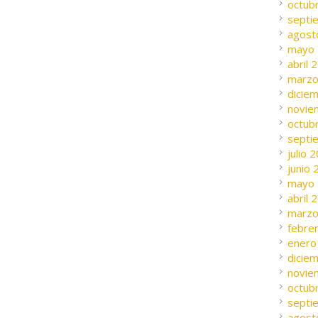
octub
septi
agost
mayo
abril 
marzo
dicie
novie
octub
septi
julio 
junio
mayo
abril 
marzo
febre
enero
dicie
novie
octub
septi
agost