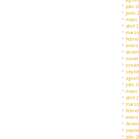
julio 
junio
mayo
abril 
marzo
febre
enero
dicie
novie
octub
septi
agost
julio 
mayo
abril 
marzo
febre
enero
dicie
septi
julio 