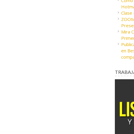
Cómo c
Hotma
Clase
ZOOM 
Presen
Mira 
Prime
Public
en Bes
compa
TRABAJ