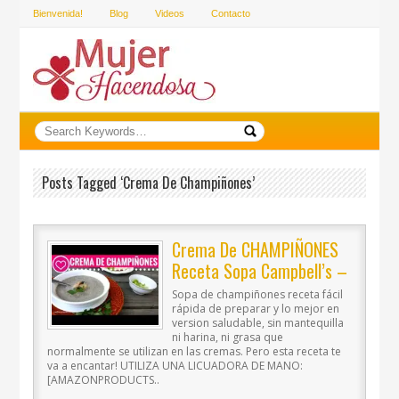
Bienvenida!
Blog
Videos
Contacto
Posts Tagged ‘crema De Champiñones’
Crema De CHAMPIÑONES
Receta Sopa Campbell’s –
Las Recetas De Laura
Sopa de champiñones receta fácil
Recetas De Comida
rápida de preparar y lo mejor en
version saludable, sin mantequilla
Saludable
ni harina, ni grasa que
normalmente se utilizan en las cremas. Pero esta receta te
va a encantar! UTILIZA UNA LICUADORA DE MANO:
[AMAZONPRODUCTS..