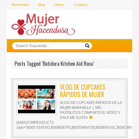
Bienvenida!
Blog
Videos
Contacto
Posts Tagged ‘batidora Kitchen Aid Rosa’
VLOG DE CUPCAKES
RÁPIDOS DE MUJER
MARAVILLA | MIS
VLOG DE CUPCAKES RÁPIDOS DE LA
PASTELITOS
MUJER MARAVILLA | MIS
PASTELITOS COMPARTE EL VIDEO Y
DALE ME GUSTA
[AMAZONPRODUCTS
asin=”B001334TVO,B00IE6XTF0,B00TM6VO0I,B00IE6Y3SC,B00C4NYSSQ”